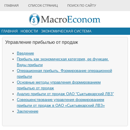
ГЛАВНАЯ
СПИСОК СТРАНИЦ
ПОИСК ПО САЙТУ
ГЛАВНАЯ
НОВОСТИ
ЭКОНОМИЧЕСКАЯ СИСТЕМА
ИНФРАСТРУКТУРА РЫНКА
ДРУГИЕ МАТЕРИАЛЫ
Управление прибылью от продаж
Введение
Прибыль как экономическая категория, ее функции.
Виды прибыли
Операционная прибыль. Формирование операционной
прибыли
Основные методы управления формированием
прибылью от продаж
Анализ прибыли от продаж ОАО “Сыктывкарский ЛВЗ”
Совершенствование управления формированием
прибыли от продаж в ОАО «Сыктывкарский ЛВЗ»
Заключение