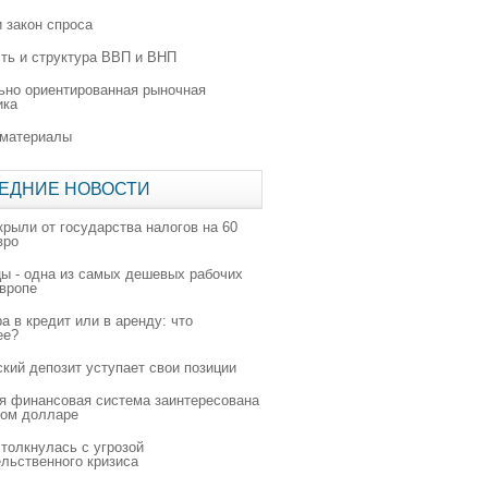
 закон спроса
ть и структура ВВП и ВНП
ьно ориентированная рыночная
ика
 материалы
ЕДНИЕ НОВОСТИ
крыли от государства налогов на 60
вро
цы - одна из самых дешевых рабочих
Европе
а в кредит или в аренду: что
ее?
ский депозит уступает свои позиции
я финансовая система заинтересована
ном долларе
толкнулась с угрозой
льственного кризиса