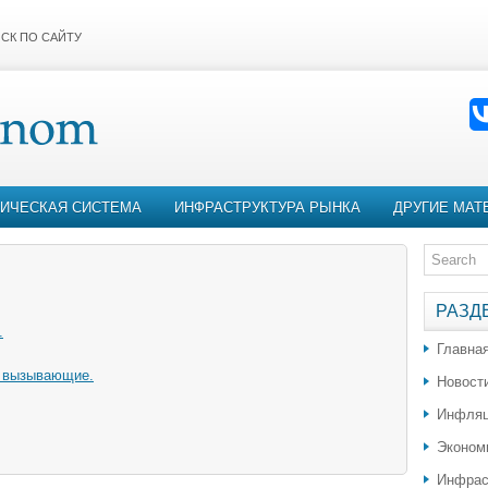
СК ПО САЙТУ
ИЧЕСКАЯ СИСТЕМА
ИНФРАСТРУКТУРА РЫНКА
ДРУГИЕ МАТ
РАЗД
.
Главна
ё вызывающие.
Новост
Инфляц
Эконом
Инфрас