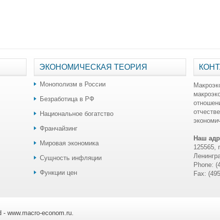
ЭКОНОМИЧЕСКАЯ ТЕОРИЯ
КОНТ
Монополизм в России
Макроэк
макроэк
Безработица в РФ
отношен
отчестве
Национальное богатство
экономич
Франчайзинг
Наш адр
Мировая экономика
125565, 
Ленингра
Сущность инфляции
Phone: (
Функции цен
Fax: (49
ed - www.macro-econom.ru.