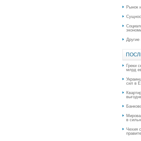
Рынок и
Сущнос
Социал
эконом
Другие
ПОСЛ
Греки с
млрд е
Украин
сил в 
Квартир
выгодн
​Банков
Мирова
в силь
Чехия с
правите