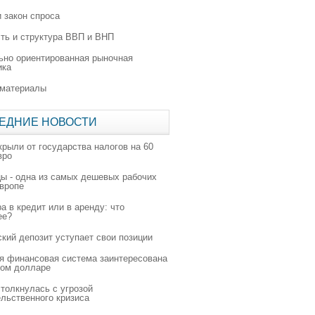
 закон спроса
ть и структура ВВП и ВНП
ьно ориентированная рыночная
ика
 материалы
ЕДНИЕ НОВОСТИ
крыли от государства налогов на 60
вро
цы - одна из самых дешевых рабочих
Европе
а в кредит или в аренду: что
ее?
ский депозит уступает свои позиции
я финансовая система заинтересована
ном долларе
толкнулась с угрозой
льственного кризиса