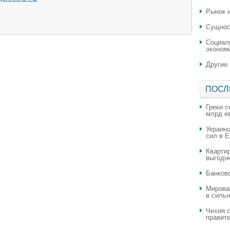
Рынок и
Сущнос
Социал
эконом
Другие
ПОСЛ
Греки с
млрд е
Украин
сил в 
Квартир
выгодн
​Банков
Мирова
в силь
Чехия с
правите