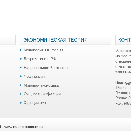
ЭКОНОМИЧЕСКАЯ ТЕОРИЯ
КОНТ
Монополизм в России
Макроэк
макроэк
Безработица в РФ
отношен
отчестве
Национальное богатство
экономич
Франчайзинг
Наш адр
Мировая экономика
125565, 
Ленингра
Сущность инфляции
Phone: (
Функции цен
Fax: (49
ed - www.macro-econom.ru.