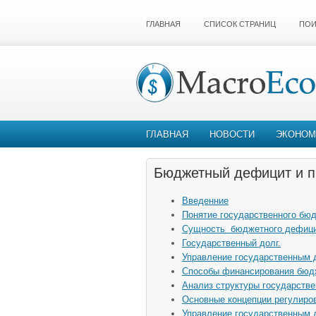
ГЛАВНАЯ
СПИСОК СТРАНИЦ
ПОИ
ГЛАВНАЯ
НОВОСТИ
ЭКОНОМ
Бюджетный дефицит и п
Введенние
Понятие государственного бю
Сущность бюджетного дефицит
Государственный долг.
Управление государственным 
Способы финансирования бюд
Анализ структуры государстве
Основные концепции регулиро
Управление государственным 