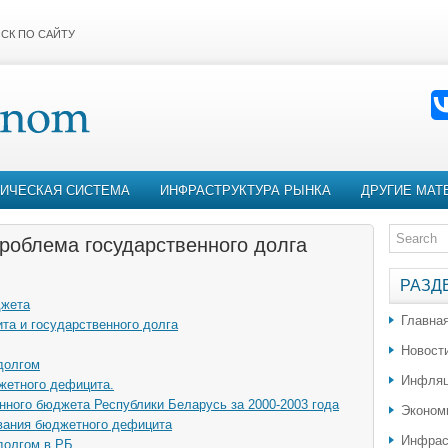
СК ПО САЙТУ
ИЧЕСКАЯ СИСТЕМА
ИНФРАСТРУКТУРА РЫНКА
ДРУГИЕ МАТ
роблема государственного долга
РАЗД
джета
Главна
а и государственного долга
Новост
долгом
Инфляц
жетного дефицита.
нного бюджета Республики Беларусь за 2000-2003 года
Эконом
вания бюджетного дефицита
Инфрас
долгом в РБ