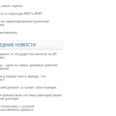
 закон спроса
ть и структура ВВП и ВНП
ьно ориентированная рыночная
ика
 материалы
ЕДНИЕ НОВОСТИ
крыли от государства налогов на 60
вро
цы - одна из самых дешевых рабочих
Европе
а в кредит или в аренду: что
ее?
ский депозит уступает свои позиции
я финансовая система заинтересована
ном долларе
толкнулась с угрозой
льственного кризиса