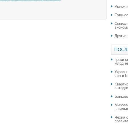
Рынок и
Сущнос
Социал
эконом
Другие
ПОСЛ
Греки с
млрд е
Украин
сил в 
Квартир
выгодн
​Банков
Мирова
в силь
Чехия с
правите