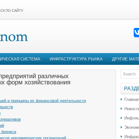
СК ПО САЙТУ
ИЧЕСКАЯ СИСТЕМА
ИНФРАСТРУКТУРА РЫНКА
ДРУГИЕ МАТ
предприятий различных
ых форм хозяйствования
РАЗД
Главна
ций и принципы их финансовой деятельности
иществ
Новост
в
Инфляц
оперативов
ий
Эконом
 бизнеса
Инфрас
ансов некоммерческих организаций