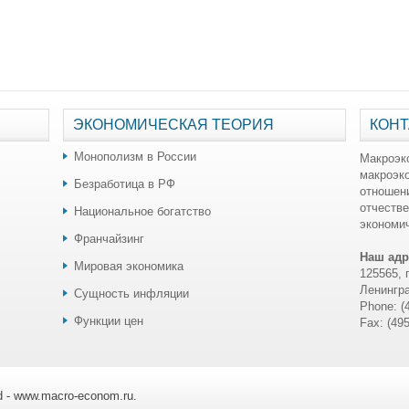
ЭКОНОМИЧЕСКАЯ ТЕОРИЯ
КОНТ
Монополизм в России
Макроэк
макроэк
Безработица в РФ
отношен
отчестве
Национальное богатство
экономич
Франчайзинг
Наш адр
Мировая экономика
125565, 
Ленингра
Сущность инфляции
Phone: (
Функции цен
Fax: (49
ed - www.macro-econom.ru.