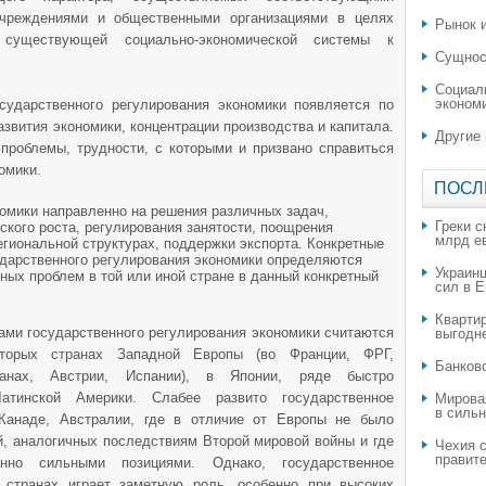
чреждениями и общественными организациями в целях
Рынок и
 существующей социально-экономической системы к
Сущнос
Социал
эконом
осударственного регулирования экономики появляется по
звития экономики, концентрации производства и капитала.
Другие
 проблемы, трудности, с которыми и призвано справиться
омики.
ПОСЛ
омики направленно на решения различных задач,
Греки с
кого роста, регулирования занятости, поощрения
млрд е
егиональной структурах, поддержки экспорта. Конкретные
дарственного регулирования экономики определяются
Украин
ных проблем в той или иной стране в данный конкретный
сил в 
Квартир
ми государственного регулирования экономики считаются
выгодн
оторых странах Западной Европы (во Франции, ФРГ,
​Банков
ранах, Австрии, Испании), в Японии, ряде быстро
тинской Америки. Слабее развито государственное
Мирова
в силь
Канаде, Австралии, где в отличие от Европы не было
й, аналогичных последствиям Второй мировой войны и где
Чехия с
правите
нно сильными позициями. Однако, государственное
 странах играет заметную роль, особенно при высоких