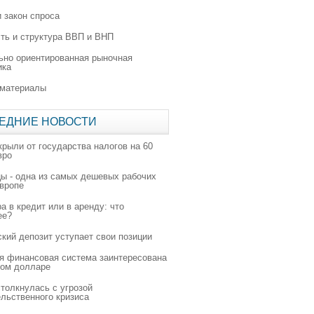
 закон спроса
ть и структура ВВП и ВНП
ьно ориентированная рыночная
ика
 материалы
ЕДНИЕ НОВОСТИ
крыли от государства налогов на 60
вро
цы - одна из самых дешевых рабочих
Европе
а в кредит или в аренду: что
ее?
ский депозит уступает свои позиции
я финансовая система заинтересована
ном долларе
толкнулась с угрозой
льственного кризиса