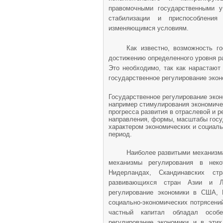
правомочными государственными у
стабилизации и приспособления
изменяющимся условиям.
Как известно, возможность г
достижению определенного уровня ра
Это необходимо, так как нарастают
государственное регулирование экон
Государственное регулирование экон
например стимулирования экономичес
прогресса развития в отраслевой и р
направления, формы, масштабы госу
характером экономических и социаль
период.
Наиболее развитыми механизма
механизмы регулирования в нек
Нидерландах, Скандинавских ст
развивающихся стран Азии и Ла
регулирование экономики в США, 
социально-экономических потрясени
частный капитал обладал особе
регулирование экономики и в этих