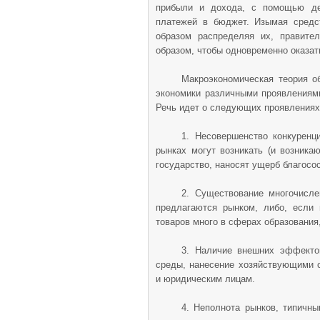
прибыли и дохода, с помощью дей
платежей в бюджет. Изымая средс
образом распределяя их, правите
образом, чтобы одновременно оказат
Макроэкономическая теория о
экономики различными проявлениям
Речь идет о следующих проявлениях
1. Несовершенство конкуренц
рынках могут возникать (и возникаю
государство, наносят ущерб благо­с
2. Существование многочисле
предлагаются рынком, либо, если 
товаров много в сферах образо­вания
3. Наличие внешних эффектов
среды, нанесение хозяйствующими с
и юридическим лицам.
4. Неполнота рынков, типичны