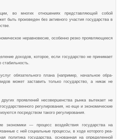
ции, во многих отношениях пред­ставляющей собой
ет быть произведен без активного участия государства в
стве.
ономическое неравновесие, осо­бенно резко проявляющееся
еление доходов, которое, если государство не принимает
ю стабильность.
услуг обязательного плана (например, начальное обра­
ивидов может заставить только государство, а никак не
других проявлений несовершенства рынка вы­текает не
государственного ре­гулирования, но еще и экономические
лизуются посредством такого регулирования.
ние экономики — процесс воздействия государства на
язанные с ней социальные процессы, в ходе которого реа­
ная политика государства, ос­нованная на определенной