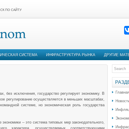
СК ПО САЙТУ
ИЧЕСКАЯ СИСТЕМА
ИНФРАСТРУКТУРА РЫНКА
ДРУГИЕ МАТ
РАЗД
Главна
ах, без исключения, государство регулирует экономику. В
кое регулирование осуществляется в меньших масштабах,
Новост
-командной системе, но экономическая роль государства
Инфляц
Эконом
 экономики -- это система типовых мер законодательного,
Инфрас
щего характера, осуществляемых соответствующими