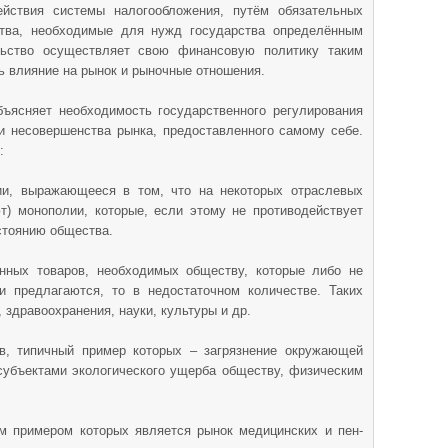
ствия системы налогообложения, путём обязательных
тва, необходимые для нужд государства определённым
льство осуществляет свою финансовую политику таким
ь влияние на рынок и рыночные отношения.
бъясняет необходимость государственного регулирования
и несовершенства рынка, предоставленного самому себе.
:
ии, выражающееся в том, что на некоторых отраслевых
т) монополии, которые, если этому не противодейст­вует
остоянию общества.
нных товаров, необходимых обществу, которые либо не
и предлагаются, то в недостаточном количестве. Таких
, здравоохранения, науки, культуры и др.
, типичный пример кото­рых – загрязнение окружающей
убъектами экологического ущерба об­ществу, физическим
м примером которых яв­ляется рынок медицинских и пен­