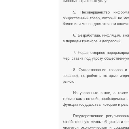
сионных страховых услуг.
5. Несовершенство информа
общественный товар, который не мож
более или менее достаточном количе
6. Безработица, инфляция, эк
в периоды кризисов и депрессий.
7. Неравномерное перераспред
мер, ставит под угрозу общественну
8. Существование товаров и 
зование), потреблять которые инд
рынок.
Из указанных выше, а также 
только сама по себе необходимость 
функции государства, которые и реа
Государственное регулирова
хозяйственную жизнь обще­ства и св
лизуется экономическая и социаль