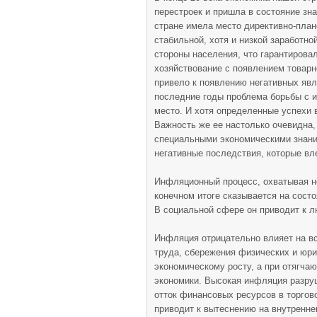
перестроек и пришла в состояние зн
стране имела место директивно-план
стабильной, хотя и низкой заработно
стороны населения, что гарантирова
хозяйствование с появлением товар
привело к появлению негативных яв
последние годы проблема борьбы с 
место. И хотя определенные успехи 
Важность же ее настолько очевидна,
специальными экономическими знани
негативные последствия, которые вл
Инфляционный процесс, охватывая н
конечном итоге сказывается на сост
В социальной сфере он приводит к 
Инфляция отрицательно влияет на в
труда, сбережения физических и юри
экономическому росту, а при отягча
экономики. Высокая инфляция разру
отток финансовых ресурсов в торгово
приводит к вытеснению на внутренн