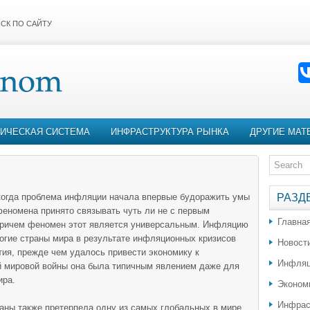
СК ПО САЙТУ
ИЧЕСКАЯ СИСТЕМА
ИНФРАСТРУКТУРА РЫНКА
ДРУГИЕ МАТ
 когда проблема инфляции начала впервые будоражить умы
РАЗД
феномена принято связывать чуть ли не с первым
Главна
Причем феномен этот является универсальным. Инфляцию
огие страны мира в результате инфляционных кризисов
Новост
ия, прежде чем удалось привести экономику к
Инфляц
ой мировой войны она была типичным явлением даже для
ира.
Эконом
Инфрас
раны также претерпела одну из самых глобальных в мире