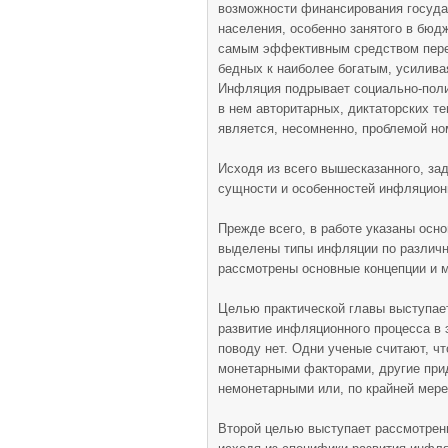
возможности финансирования госуда
населения, особенно занятого в бюд
самым эффективным средством пере
бедных к наиболее богатым, усилив
Инфляция подрывает социально-поли
в нем авторитарных, диктаторских т
является, несомненно, проблемой но
Исходя из всего вышесказанного, за
сущности и особенностей инфляционн
Прежде всего, в работе указаны осн
выделены типы инфляции по различны
рассмотрены основные концепции и 
Целью практической главы выступает
развитие инфляционного процесса в 
поводу нет. Одни ученые считают, чт
монетарными факторами, другие при
немонетарными или, по крайней мере
Второй целью выступает рассмотрен