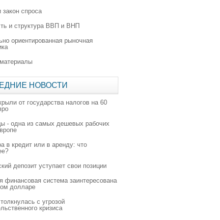
 закон спроса
ть и структура ВВП и ВНП
ьно ориентированная рыночная
ика
 материалы
ЕДНИЕ НОВОСТИ
крыли от государства налогов на 60
вро
цы - одна из самых дешевых рабочих
Европе
а в кредит или в аренду: что
ее?
ский депозит уступает свои позиции
я финансовая система заинтересована
ном долларе
толкнулась с угрозой
льственного кризиса