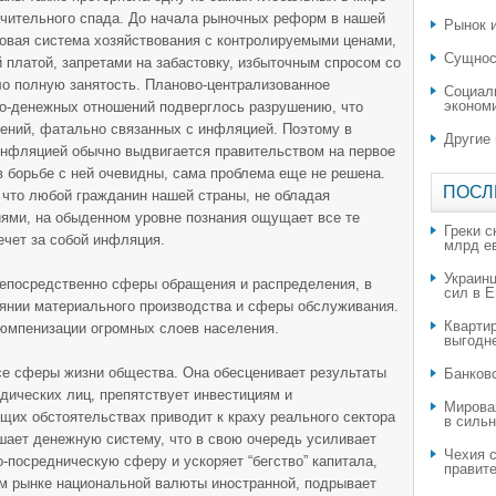
ачительного спада. До начала рыночных реформ в нашей
Рынок и
овая система хозяйствования с контролируемыми ценами,
Сущнос
й платой, запретами на забастовку, избыточным спросом со
ло полную занятость. Планово-централизованное
Социал
эконом
но-денежных отношений подверглось разрушению, что
лений, фатально связанных с инфляцией. Поэтому в
Другие
инфляцией обычно выдвигается правительством на первое
в борьбе с ней очевидны, сама проблема еще не решена.
ПОСЛ
 что любой гражданин нашей страны, не обладая
ями, на обыденном уровне познания ощущает все те
Греки с
ечет за собой инфляция.
млрд е
Украин
епосредственно сферы обращения и распределения, в
сил в 
оянии материального производства и сферы обслуживания.
Квартир
люмпенизации огромных слоев населения.
выгодн
се сферы жизни общества. Она обесценивает результаты
​Банков
дических лиц, препятствует инвестициям и
Мирова
ющих обстоятельствах приводит к краху реального сектора
в силь
шает денежную систему, что в свою очередь усиливает
Чехия с
-посредническую сферу и ускоряет “бегство” капитала,
правите
ем рынке национальной валюты иностранной, подрывает