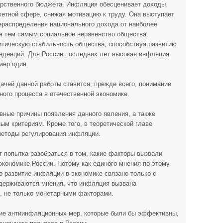
рственного бюджета. Инфляция обесценивает доходы
жетной сфере, снижая мотивацию к труду. Она выступает
распределения национального дохода от наиболее
ая тем самым социальное неравенство общества.
тическую стабильность общества, способствуя развитию
енденций. Для России последних лет высокая инфляция
мер один.
дачей данной работы ставится, прежде всего, понимание
ого процесса в отечественной экономике.
овные причины появления данного явления, а также
м критериям. Кроме того, в теоретической главе
методы регулирования инфляции.
 попытка разобраться в том, какие факторы вызвали
экономике России. Потому как единого мнения по этому
о развитие инфляции в экономике связано только с
держиваются мнения, что инфляция вызвана
, не только монетарными факторами.
ие антиинфляционных мер, которые были бы эффективны,