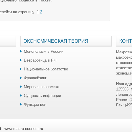
ционного процесса в России.
ерейти на страницу:
1
2
ЭКОНОМИЧЕСКАЯ ТЕОРИЯ
КОНТ
Монополизм в России
Макроэк
макроэк
Безработица в РФ
отношен
отчестве
Национальное богатство
экономич
Франчайзинг
Наш адр
Мировая экономика
125565, 
Ленингра
Сущность инфляции
Phone: (
Функции цен
Fax: (49
ed - www.macro-econom.ru.