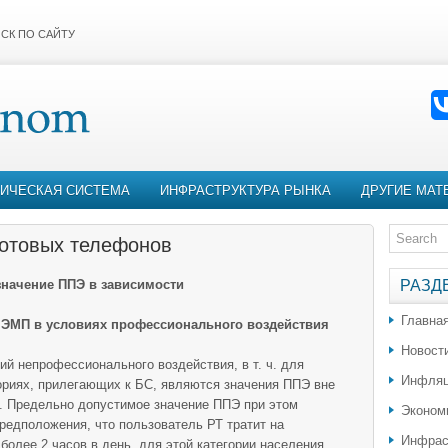
СК ПО САЙТУ
ИЧЕСКАЯ СИСТЕМА
ИНФРАСТРУКТУРА РЫНКА
ДРУГИЕ МАТ
сотовых телефонов
значение ППЭ в зависимости
РАЗД
Главна
м ЭМП в условиях профессионального воздействия
Новост
 непрофессионального воздействия, в т. ч. для
Инфляц
ориях, прилегающих к БС, являются значения ППЭ вне
я. Предельно допустимое значение ППЭ при этом
Эконом
предположения, что пользователь РТ тратит на
Инфрас
более 2 часов в день, для этой категории населения