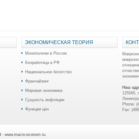
ЭКОНОМИЧЕСКАЯ ТЕОРИЯ
КОНТ
Монополизм в России
Макроэк
макроэк
Безработица в РФ
отношен
отчестве
Национальное богатство
экономич
Франчайзинг
Наш адр
Мировая экономика
125565, 
Ленингра
Сущность инфляции
Phone: (
Функции цен
Fax: (49
ed - www.macro-econom.ru.