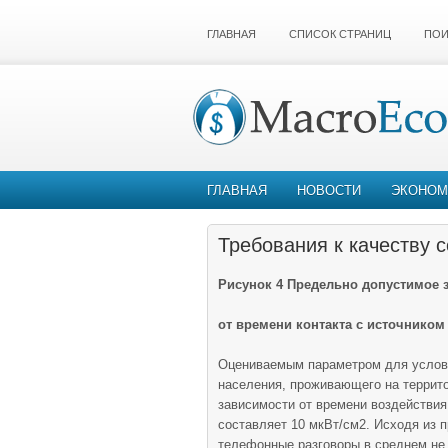
ГЛАВНАЯ
СПИСОК СТРАНИЦ
ПОИ
ГЛАВНАЯ
НОВОСТИ
ЭКОНОМ
Требования к качеству 
Рисунок 4 Предельно допустимое 
от времени контакта с источнико
Оцениваемым параметром для условий
населения, проживающего на террит
зависимости от времени воздействи
составляет 10 мкВт/см2. Исходя из 
телефонные разговоры в среднем не 