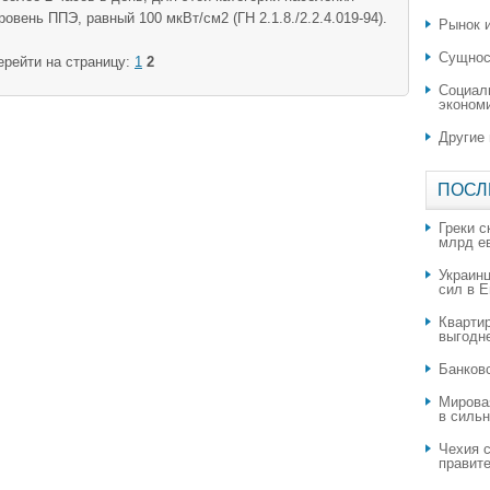
вень ППЭ, равный 100 мкВт/см2 (ГН 2.1.8./2.2.4.019-94).
Рынок и
Сущнос
ерейти на страницу:
1
2
Социал
эконом
Другие
ПОСЛ
Греки с
млрд е
Украин
сил в 
Квартир
выгодн
​Банков
Мирова
в силь
Чехия с
правите