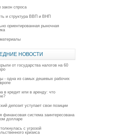
 закон спроса
ть и структура ВВП и ВНП
ьно ориентированная рыночная
ика
 материалы
ЕДНИЕ НОВОСТИ
крыли от государства налогов на 60
вро
цы - одна из самых дешевых рабочих
Европе
а в кредит или в аренду: что
ее?
ский депозит уступает свои позиции
я финансовая система заинтересована
ном долларе
толкнулась с угрозой
льственного кризиса