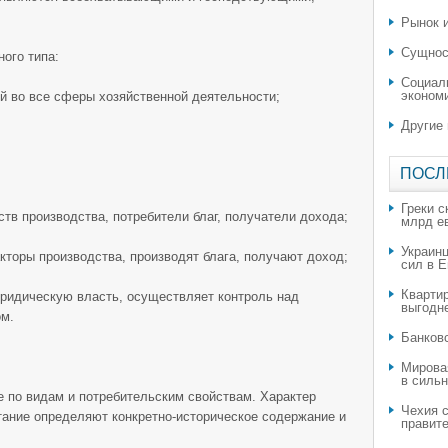
Рынок и
Сущнос
ого типа:
Социал
эконом
й во все сферы хозяйственной деятельности;
Другие
ПОСЛ
Греки с
тв производства, потребители благ, получатели дохода;
млрд е
Украин
торы производства, производят блага, получают доход;
сил в 
Квартир
юридическую власть, осуществляет контроль над
выгодн
ом.
​Банков
Мирова
в силь
е по видам и потребительским свойствам. Характер
Чехия с
етание определяют конкретно-историческое содержание и
правите