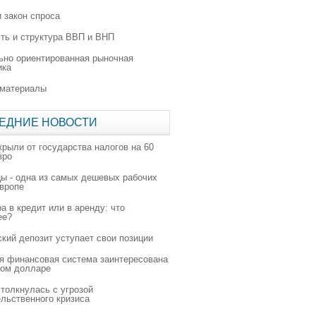
 закон спроса
ть и структура ВВП и ВНП
ьно ориентированная рыночная
ика
 материалы
ЕДНИЕ НОВОСТИ
крыли от государства налогов на 60
вро
цы - одна из самых дешевых рабочих
Европе
а в кредит или в аренду: что
ее?
ский депозит уступает свои позиции
я финансовая система заинтересована
ном долларе
толкнулась с угрозой
льственного кризиса