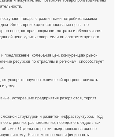
давцов и покупателей, позволяет товаропроизводителям
ятельности.
поступают товары с различными потребительскими
дом. Здесь происходит согласование цены, т.е.
р по цене, которая покрывает затраты и обеспечивает
данной цене купить товар, если он соответствует его
 и предложение, колебания цен, конкуренцию рынок
ление ресурсов по отраслям и регионам, способствует
е.
ет ускорять научно-технический прогресс, снижать
 и услуг.
ные, устаревшие предприятия разоряются, терпят
сложной структурой и развитой инфраструктурой. Под
ннее строение, расположение, порядок его отдельных
м объеме. Отдельные рынки, выделенные на основе
очную систему. Рынок можно классифицировать: