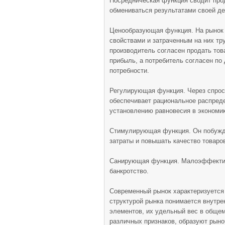
Посредническая функция сводит про
обмениваться результатами своей де
Ценообразующая функция. На рынок 
свойствами и затраченным на них тру
производитель согласен продать това
прибыль, а потребитель согласен по 
потребности.
Регулирующая функция. Через спрос
обеспечивает рациональное распреде
установлению равновесия в экономик
Стимулирующая функция. Он побужда
затраты и повышать качество товаров
Санирующая функция. Малоэффектив
банкротство.
Современный рынок характеризуется 
структурой рынка понимается внутре
элементов, их удельный вес в обще
различных признаков, образуют рын