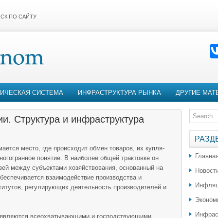
СК ПО САЙТУ
ИЧЕСКАЯ СИСТЕМА
ИНФРАСТРУКТУРА РЫНКА
ДРУГИЕ МАТ
ии. Структура и инфраструктура
РАЗД
ается место, где происходит обмен товаров, их купля-
Главна
ногогранное понятие. В наиболее общей трактовке он
зей между субъектами хозяйствования, основанный на
Новост
обеспечивается взаимодействие производства и
Инфляц
титутов, регулирующих деятельность производителей и
Эконом
Инфрас
я являются всеохватывающими и господствующими,