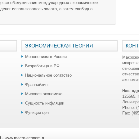
цессе обслуживания международных экономических
 денег использовалось золото, а затем свободно
ЭКОНОМИЧЕСКАЯ ТЕОРИЯ
КОНТ
Монополизм в России
Макроэк
макроэк
Безработица в РФ
отношен
отчестве
Национальное богатство
экономич
Франчайзинг
Наш адр
Мировая экономика
125565, 
Ленингра
Сущность инфляции
Phone: (
Функции цен
Fax: (49
ed - www.macro-econom.ru.