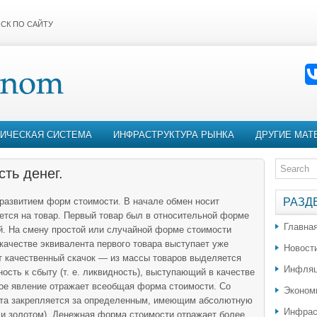
СК ПО САЙТУ
ИЧЕСКАЯ СИСТЕМА
ИНФРАСТРУКТУРА РЫНКА
ДРУГИЕ МАТ
ть денег.
 развитием форм стоимости. В начале обмен носит
РАЗД
ется на товар. Первый товар был в относительной форме
Главна
й. На смену простой или случайной форме стоимости
 качестве эквивалента первого товара выступает уже
Новост
т качественный скачок — из массы товаров выделяется
Инфляц
сть к сбыту (т. е. ликвидность), выступающий в качестве
вое явление отражает всеобщая форма стоимости. Со
Эконом
нта закрепляется за определенным, имеющим абсолютную
Инфрас
ли золотом). Денежная форма стоимости отражает более