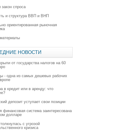
 закон спроса
ть и структура ВВП и ВНП
ьно ориентированная рыночная
ика
 материалы
ЕДНИЕ НОВОСТИ
крыли от государства налогов на 60
вро
цы - одна из самых дешевых рабочих
Европе
а в кредит или в аренду: что
ее?
ский депозит уступает свои позиции
я финансовая система заинтересована
ном долларе
толкнулась с угрозой
льственного кризиса