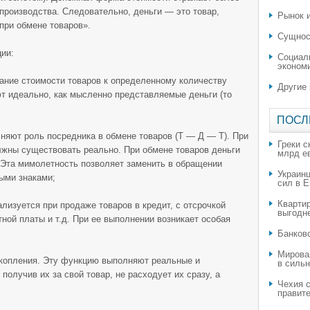
 производства. Следовательно, деньги — это товар,
Рынок и
ри обмене товаров».
Сущнос
ии:
Социал
эконом
ание стоимости товаров к определенному количеству
Другие
т идеально, как мысленно представляемые деньги (то
ПОСЛ
няют роль посредника в обмене товаров (Т — Д — Т). При
Греки с
лжны существовать реально. При обмене товаров деньги
млрд е
. Эта мимолетность позволяет заменить в обращении
Украин
ыми знаками;
сил в 
Квартир
лизуется при продаже товаров в кредит, с отсрочкой
выгодн
тной платы и т.д. При ее выполнении возникает особая
​Банков
Мирова
акопления. Эту функцию выполняют реальные и
в силь
получив их за свой товар, не расходует их сразу, а
Чехия с
правите