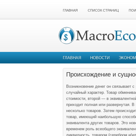
ГЛАВНАЯ
СПИСОК СТРАНИЦ
ПОИ
ГЛАВНАЯ
НОВОСТИ
ЭКОНОМ
Происхождение и сущнос
Возникновение денег он связывает с
случайный характер. Товар обменива
стоимости, второй — в эквивалентно
приходит полная или развернутая. В
несколько товаров. Затем происходи
товар, имеющий наибольшую способно
эквивалента других товаров. Это но
временем роль всеобщего эквивале
ликвидность, товаром (серебром и/и