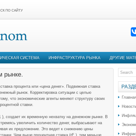
СК ПО САЙТУ
ИЧЕСКАЯ СИСТЕМА
ИНФРАСТРУКТУРА РЫНКА
ДРУГИЕ МАТ
м рынке.
ставка процента или «цена денег». Подвижная ставка
РАЗД
енежный рынок. Корректировка ситуации с целью
Главна
ому, что экономические агенты меняют структуру своих
роцентной ставки.
Новост
Инфляц
), создает их временную нехватку на денежном рынке. В
стремясь увеличить количество денег, выбрасывают на
Эконом
ивая их предложение. Это ведет к снижению цены
Инфрас
танки. Чем выше процентная ставка (rE ), тем меньше