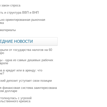
 закон спроса
ть и структура ВВП и ВНП
ьно ориентированная рыночная
ика
 материалы
ЕДНИЕ НОВОСТИ
крыли от государства налогов на 60
вро
цы - одна из самых дешевых рабочих
Европе
а в кредит или в аренду: что
ее?
ский депозит уступает свои позиции
я финансовая система заинтересована
ном долларе
толкнулась с угрозой
льственного кризиса