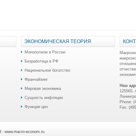
ЭКОНОМИЧЕСКАЯ ТЕОРИЯ
КОНТ
Монополизм в России
Макроэк
макроэк
Безработица в РФ
отношен
отчестве
Национальное богатство
экономич
Франчайзинг
Наш адр
Мировая экономика
125565, 
Ленингра
Сущность инфляции
Phone: (
Функции цен
Fax: (49
ed - www.macro-econom.ru.