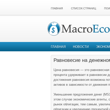
ГЛАВНАЯ
СПИСОК СТРАНИЦ
ПОИ
ГЛАВНАЯ
НОВОСТИ
ЭКОНОМ
Равновесие на денежно
Цена равновесия — это равновесная 
процента удерживает в равновесии д
достижения равновесия возможна пот
активов в зависимости oт движения п
Уменьшение предложения денег (MS1 
этом случае экономические агенты, 
рынок облигации, тем самым, увелич
облигации и увеличению процентной с