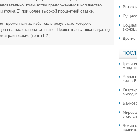
ледовательно, количество предложенных и количество
Рынок и
 (точка Е) при более высокой процентной ставке.
Сущнос
ет временный их избыток, в результате которого
Социал
эконом
цена на них становится выше. Процентная ставка падает ()
ся равновесие (точка E2 ).
Другие
ПОСЛ
Греки с
млрд е
Украин
сил в 
Квартир
выгодн
​Банков
Мирова
в силь
Чехия с
правите