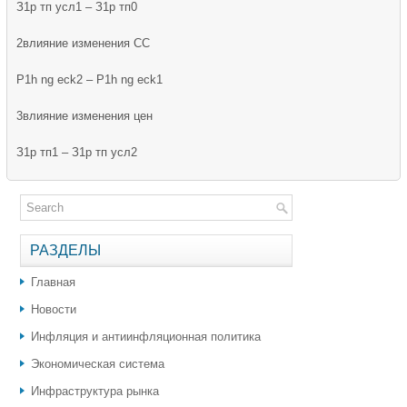
З1р тп усл1 – З1р тп0
2влияние изменения СС
P1h ng eck2 – P1h ng eck1
3влияние изменения цен
З1р тп1 – З1р тп усл2
РАЗДЕЛЫ
Главная
Новости
Инфляция и антиинфляционная политика
Экономическая система
Инфраструктура рынка