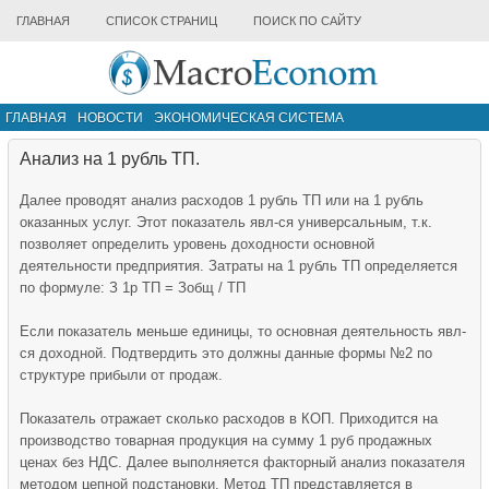
ГЛАВНАЯ
СПИСОК СТРАНИЦ
ПОИСК ПО САЙТУ
ГЛАВНАЯ
НОВОСТИ
ЭКОНОМИЧЕСКАЯ СИСТЕМА
ИНФРАСТРУКТУРА РЫНКА
ДРУГИЕ МАТЕРИАЛЫ
Анализ на 1 рубль ТП.
Далее проводят анализ расходов 1 рубль ТП или на 1 рубль
оказанных услуг. Этот показатель явл-ся универсальным, т.к.
позволяет определить уровень доходности основной
деятельности предприятия. Затраты на 1 рубль ТП определяется
по формуле: З 1р ТП = Зобщ / ТП
Если показатель меньше единицы, то основная деятельность явл-
ся доходной. Подтвердить это должны данные формы №2 по
структуре прибыли от продаж.
Показатель отражает сколько расходов в КОП. Приходится на
производство товарная продукция на сумму 1 руб продажных
ценах без НДС. Далее выполняется факторный анализ показателя
методом цепной подстановки. Метод ТП представляется в