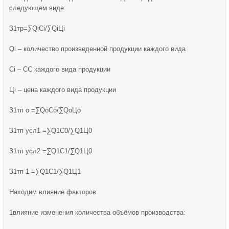
следующем виде:
З1тр=∑QiCi/∑QiЦi
Qi – количество произведенной продукции каждого вида
Ci – СС каждого вида продукции
Цi – цена каждого вида продукции
З1тп о =∑QоCо/∑QоЦо
З1тп усл1 =∑Q1C0/∑Q1Ц0
З1тп усл2 =∑Q1C1/∑Q1Ц0
З1тп 1 =∑Q1C1/∑Q1Ц1
Находим влияние факторов:
1влияние изменения количества объёмов производства: