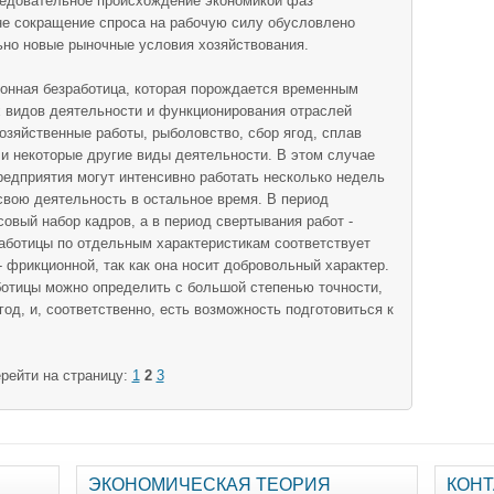
едовательное происхождение экономикой фаз
не сокращение спроса на рабочую силу обусловлено
ьно новые рыночные условия хозяйствования.
зонная безработица, кото­рая порождается временным
х видов деятельности и функционирования отраслей
озяйственные работы, рыболовство, сбор ягод, сплав
 и некоторые другие виды деятельности. В этом случае
ед­приятия могут интенсивно работать несколько недель
 свою деятельность в остальное время. В период
овый набор кадров, а в период свертывания работ -
аботицы по отдельным характеристикам соответствует
- фрикционной, так как она носит добровольный характер.
ботицы можно определить с боль­шой степенью точности,
год, и, соответственно, есть возможность подготовиться к
рейти на страницу:
1
2
3
ЭКОНОМИЧЕСКАЯ ТЕОРИЯ
КОНТ