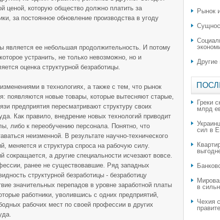
й ценой, которую общество должно платить за
Рынок и
и, за постоянное обновление производства в угоду
Сущнос
Социал
эконом
цы является ее небольшая продолжительность. И потому
которое устранить, не только невозможно, но и
Другие
яется оценка структурной безработицы.
ПОСЛ
 изменениями в технологиях, а также с тем, что рынок
ся: появляются новые товары, которые вытесняют старые,
Греки с
язи предприятия пересматривают структуру своих
млрд е
руда. Как правило, внедрение новых технологий приводит
Украин
лы, либо к переобучению персонала. Понятно, что
сил в 
таваться неизменной. В результате научно-технического
Квартир
й, меняется и структура спроса на рабочую силу.
выгодн
й сокращается, а другие специальности исчезают вовсе.
фессии, ранее не существовавшие. Ряд западных
​Банков
идность структурной безработицы - безработицу
Мирова
твие значительных перепадов в уровне заработной платы
в силь
которые работники, уволившись с одних предприятий,
Чехия с
бодных рабочих мест по своей профессии в других
правите
уда.