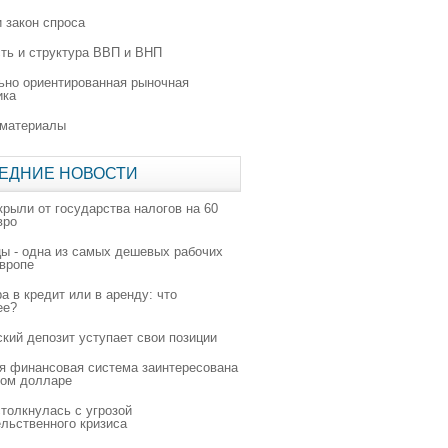
 закон спроса
ть и структура ВВП и ВНП
ьно ориентированная рыночная
ика
 материалы
ЕДНИЕ НОВОСТИ
крыли от государства налогов на 60
вро
цы - одна из самых дешевых рабочих
Европе
а в кредит или в аренду: что
ее?
ский депозит уступает свои позиции
я финансовая система заинтересована
ном долларе
толкнулась с угрозой
льственного кризиса