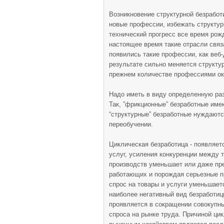
Возникновение структурной безработ
новые профессии, избежать структур
технический прогресс все время рож
настоящее время такие отрасли связ
появились такие профессии, как веб-
результате сильно меняется структу
прежнем количестве профессиями ок
Надо иметь в виду определенную раз
Так, ”фрикционные” безработные имею
“структурные” безработные нуждаютс
переобучении.
Циклическая безработица - появляет
услуг, усиления конкуренции между 
производств уменьшает или даже пре
работающих и порождая серьезные п
спрос на товары и услуги уменьшаетс
наиболее негативный вид безработиц
проявляется в сокращении совокупны
спроса на рынке труда. Причиной цик