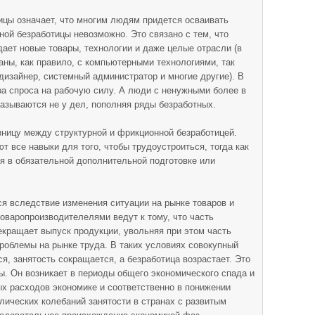
ицы означает, что многим людям придется осваивать
ной безработицы невозможно. Это связано с тем, что
дает новые товары, технологии и даже целые отрасли (в
аны, как правило, с компьютерными технологиями, так
дизайнер, системный администратор и многие другие). В
ра спроса на рабочую силу. А люди с ненужными более в
азываются не у дел, пополняя ряды безработных.
ницу между структурной и фрикционной безработицей.
т все навыки для того, чтобы трудоустроиться, тогда как
я в обязательной дополнительной подготовке или
ся вследствие изменения ситуации на рынке товаров и
товаропроизводителелями ведут к тому, что часть
кращает выпуск продукции, увольняя при этом часть
роблемы на рынке труда. В таких условиях совокупный
я, занятость сокращается, а безработица возрастает. Это
ы. Он возникает в периоды общего экономического спада и
х расходов экономике и соответственно в понижении
лических колебаний занятости в странах с развитым