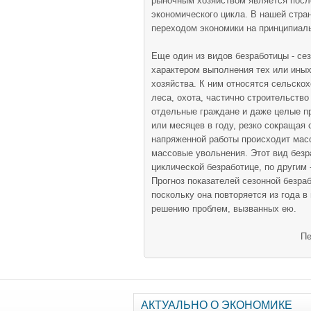
рыночным хозяйством является посл
экономического цикла. В нашей стра
переходом экономики на принципиал
Еще один из видов безработицы - се
характером выполнения тех или ины
хозяйства. К ним относятся сельскох
леса, охота, частично строительство
отдельные граждане и даже целые пр
или месяцев в году, резко сокращая
напряженной работы происходит масс
массовые увольнения. Этот вид безр
циклической безработице, по другим 
Прогноз показателей сезонной безра
поскольку она повторяется из года в 
решению проблем, вызванных ею.
Пе
АКТУАЛЬНО О ЭКОНОМИКЕ