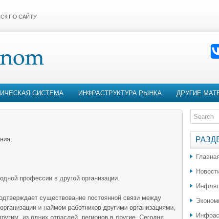
СК ПО САЙТУ
ИЧЕСКАЯ СИСТЕМА
ИНФРАСТРУКТУРА РЫНКА
ДРУГИЕ МАТ
ния;
РАЗД
Главна
Новост
годной профессии в другой организации.
Инфляц
одтверждает существование постоянной связи между
Эконом
организации и наймом работников другими организациями,
Инфрас
угим, из одних отраслей, регионов в другие. Сегодня