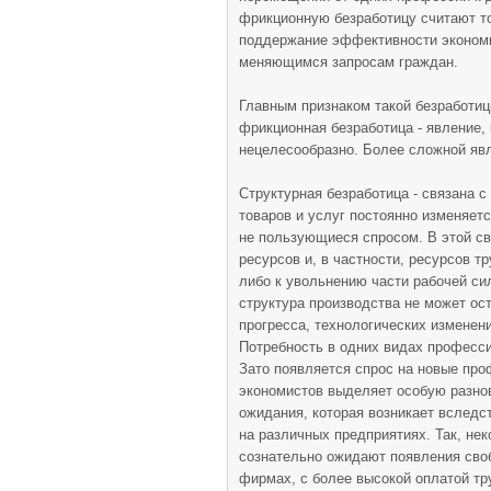
фрикционную безработицу считают то
поддержание эффективности экономик
меняющимся запросам граждан.
Главным признаком такой безработи
фрикционная безработица - явление, 
нецелесообразно. Более сложной явл
Структурная безработица - связана с
товаров и услуг постоянно изменяет
не пользующиеся спросом. В этой св
ресурсов и, в частности, ресурсов т
либо к увольнению части рабочей си
структура производства не может ос
прогресса, технологических изменени
Потребность в одних видах професси
Зато появляется спрос на новые про
экономистов выделяет особую разнов
ожидания, которая возникает вследс
на различных предприятиях. Так, не
сознательно ожидают появления сво
фирмах, с более высокой оплатой тр