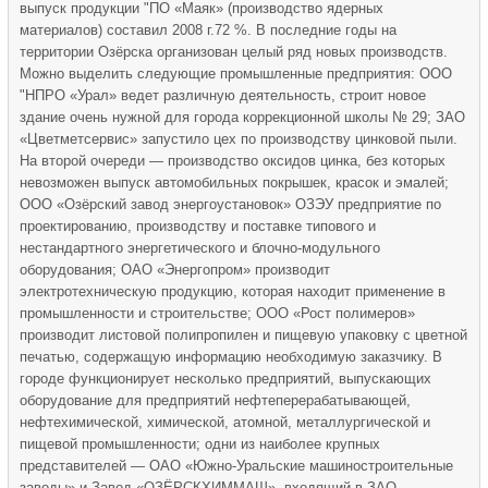
выпуск продукции "ПО «Маяк» (производство ядерных
материалов) составил 2008 г.72 %. В последние годы на
территории Озёрска организован целый ряд новых производств.
Можно выделить следующие промышленные предприятия: ООО
"НПРО «Урал» ведет различную деятельность, строит новое
здание очень нужной для города коррекционной школы № 29; ЗАО
«Цветметсервис» запустило цех по производству цинковой пыли.
На второй очереди — производство оксидов цинка, без которых
невозможен выпуск автомобильных покрышек, красок и эмалей;
ООО «Озёрский завод энергоустановок» ОЗЭУ предприятие по
проектированию, производству и поставке типового и
нестандартного энергетического и блочно-модульного
оборудования; ОАО «Энергопром» производит
электротехническую продукцию, которая находит применение в
промышленности и строительстве; ООО «Рост полимеров»
производит листовой полипропилен и пищевую упаковку с цветной
печатью, содержащую информацию необходимую заказчику. В
городе функционирует несколько предприятий, выпускающих
оборудование для предприятий нефтеперерабатывающей,
нефтехимической, химической, атомной, металлургической и
пищевой промышленности; одни из наиболее крупных
представителей — ОАО «Южно-Уральские машиностроительные
заводы» и Завод «ОЗЁРСКХИММАШ», входящий в ЗАО