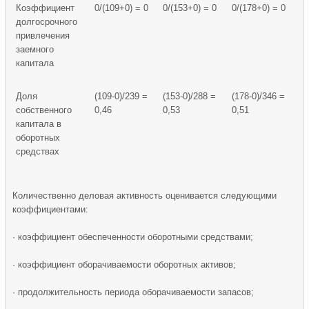
Коэффициент
0/(109+0) = 0
0/(153+0) = 0
0/(178+0) = 0
долгосрочного
привлечения
заемного
капитала
Доля
(109-0)/239 =
(153-0)/288 =
(178-0)/346 =
собственного
0,46
0,53
0,51
капитала в
оборотных
средствах
Количественно деловая активность оценивается следующими
коэффициентами:
· коэффициент обеспеченности оборотными средствами;
· коэффициент оборачиваемости оборотных активов;
· продолжительность периода оборачиваемости запасов;