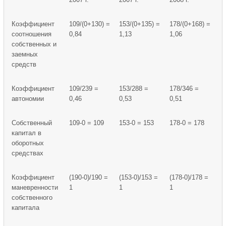
Коэффициент
109/(0+130) =
153/(0+135) =
178/(0+168) =
соотношения
0,84
1,13
1,06
собственных и
заемных
средств
Коэффициент
109/239 =
153/288 =
178/346 =
автономии
0,46
0,53
0,51
Собственный
109-0 = 109
153-0 = 153
178-0 = 178
капитал в
оборотных
средствах
Коэффициент
(190-0)/190 =
(153-0)/153 =
(178-0)/178 =
маневренности
1
1
1
собственного
капитала