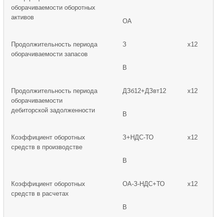
оборачиваемости оборотных
активов
ОА
Продолжительность периода
З
х12
оборачиваемости запасов
В
Продолжительность периода
ДЗб12+ДЗвт12
х12
оборачиваемости
дебиторской задолженности
В
Коэффициент оборотных
З+НДС-ТО
х12
средств в производстве
В
Коэффициент оборотных
ОА-З-НДС+ТО
х12
средств в расчетах
В