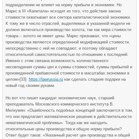
подразделении не влияет на норму прибыли в экономике. Но
Маркс в III «Капитала» исходит из того, что действие закона
стоимости охватывает все сектора капиталистической экономики.
К тому же в число отраслей, выделяемых в указанной модели не
должно включаться производство золота, так как мера стоимости
товара – золото не имеет цены. Маркс признавал, что «цены
производства являются определенной модификацией стоимости,
непосредственно с ней не совпадают, и поэтому обладают
относительной самостоятельностью по отношению к последней.
Именно с этим связана возможность количественного
несовпадения суммы цен и суммы стоимостей, суммы прибылей и
произведенной прибавочной стоимости в масштабах экономики в
целом»[33].
https://lawrussia.ru
как сделать сладкие подарки на
новый год своими руками.
Но вот что пишет кандидат экономических наук, старший
преподаватель Московского коммерческого института В.
Мелкумян: «Ошибочность подобных концепций заключается в том,
что они предлагают математическое решение в действительности
нематематической проблемы». Тогда как же находить
относительные цены производства и общую норму прибыли?
Ответ будет таков: «Указанный расчет цен производства и общей