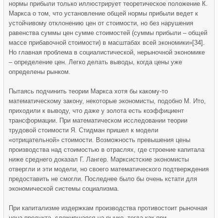
нормы прибыли только иллюстрирует теоретическое положение К.
Маркса о том, что установление общей нормы прибыли ведет к
устойчивому отклонению цен от стоимости, но без нарушения
равенства суммы цен сумме стоимостей (суммы прибыли – общей
массе прибавочной стоимости) в масштабах всей экономики»[34].
Но главная проблема в социалистической, нерыночной экономике
– определение цен. Легко делать выводы, когда цены уже
определены рынком.
Пытаясь подчинить теории Маркса хотя бы какому-то
математическому закону, некоторые экономисты, подобно М. Ито,
приходили к выводу, что даже у золота есть коэффициент
трансформации. При математическом исследовании теории
трудовой стоимости Я. Стидман пришел к модели
«отрицательной» стоимости. Возможность превышения цены
производства над стоимостью в отраслях, где строение капитала
ниже среднего доказал Г. Лангер. Марксистские экономисты
отвергли и эти модели, но своего математического подтверждения
предоставить не смогли. Последнее было бы очень кстати для
экономической системы социализма.
При капитализме издержкам производства противостоит рыночная
цена продукта, сложившаяся на рынке, тогда как при