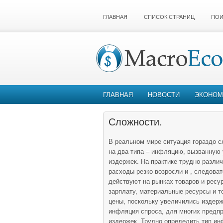
ГЛАВНАЯ
СПИСОК СТРАНИЦ
ПОИ
ГЛАВНАЯ
НОВОСТИ
ЭКОНОМ
Сложности.
В реальном мире ситуация гораздо 
на два типа – инфляцию, вызванную
издержек. На практике трудно разли
расходы резко возросли и , следова
действуют на рынках товаров и ресу
зарплату, материальные ресурсы и т
цены, поскольку увеличились издерж
инфляция спроса, для многих предпр
издержек. Трудно определить тип инф