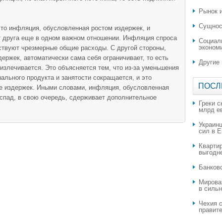
Рынок и
Сущнос
то инфляция, обусловленная ростом издержек, и
т друга еще в одном важном отношении. Инфляция спроса
Социал
эконом
ствуют чрезмерные общие расходы. С другой стороны,
ержек, автоматически сама себя ограничивает, то есть
Другие
излечивается. Это объясняется тем, что из-за уменьшения
льного продукта и занятости сокращается, и это
ПОСЛ
е издержек. Иными словами, инфляция, обусловленная
 спад, в свою очередь, сдерживает дополнительное
Греки с
млрд е
Украин
сил в 
Квартир
выгодн
​Банков
Мирова
в силь
Чехия с
правите