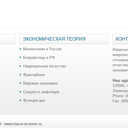
ЭКОНОМИЧЕСКАЯ ТЕОРИЯ
КОНТ
Монополизм в России
Макроэк
макроэк
Безработица в РФ
отношен
отчестве
Национальное богатство
экономич
Франчайзинг
Наш адр
Мировая экономика
125565, 
Ленингра
Сущность инфляции
Phone: (
Функции цен
Fax: (49
ed - www.macro-econom.ru.