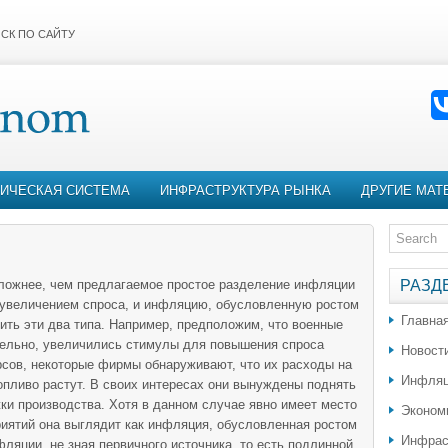
СК ПО САЙТУ
ИЧЕСКАЯ СИСТЕМА
ИНФРАСТРУКТУРА РЫНКА
ДРУГИЕ МАТ
сложнее, чем предлагаемое простое разделение инфляции
РАЗД
 увеличением спроса, и инфляцию, обусловленную ростом
Главна
чить эти два типа. Например, предположим, что военные
тельно, увеличились стимулы для повышения спроса
Новост
рсов, некоторые фирмы обнаруживают, что их расходы на
Инфляц
опливо растут. В своих интересах они вынуждены поднять
ки производства. Хотя в данном случае явно имеет место
Эконом
иятий она выглядит как инфляция, обусловленная ростом
Инфрас
ляции, не зная первичного источника, то есть подлинной