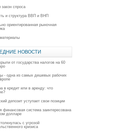
 закон спроса
ть и структура ВВП и ВНП
ьно ориентированная рыночная
ика
 материалы
ЕДНИЕ НОВОСТИ
крыли от государства налогов на 60
вро
цы - одна из самых дешевых рабочих
Европе
а в кредит или в аренду: что
ее?
ский депозит уступает свои позиции
я финансовая система заинтересована
ном долларе
толкнулась с угрозой
льственного кризиса