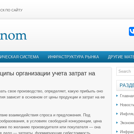
СК ПО САЙТУ
ИЧЕСКАЯ СИСТЕМА
ИНФРАСТРУКТУРА РЫНКА
ДРУГИЕ МАТ
ципы организации учета затрат на
РАЗД
ать свое произ­водство, определяет, какую прибыль оно
Главна
я зависит в основном от цены продук­ции и затрат на ее
Новост
Инфляц
твие взаимодей­ствия спроса и предложения. Под
ообразования, в условиях свободной конкурен­ции, цена
Эконом
ниже по желанию производителя или покупателя — она
Инфрас
ое дело — затраты, формиру­ющие себестоимость