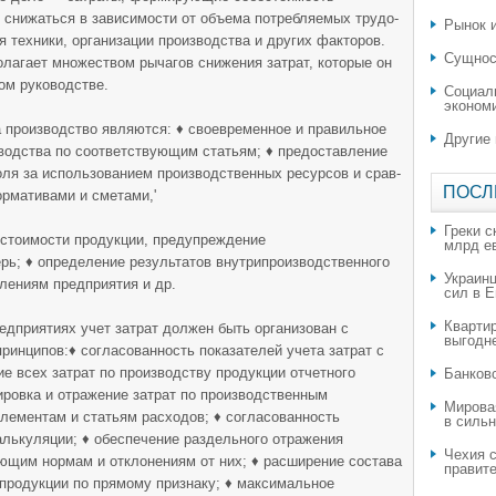
и снижаться в зависимости от объема потребляемых трудо­
Рынок и
 техники, организа­ции производства и других факторов.
Сущнос
лагает множеством рычагов снижения зат­рат, которые он
ом руководстве.
Социал
эконом
 производство яв­ляются: ♦ своевременное и правильное
Другие
зводства по соответствующим статьям; ♦ предоставление
оля за использованием производственных ресурсов и срав­
ПОСЛ
рмативами и сметами,'
Греки с
стоимости про­дукции, предупреждение
млрд е
рь; ♦ определение результатов внутрипроизводственного
Украин
лениям предприятия и др.
сил в 
Квартир
едприятиях учет затрат должен быть организован с
выгодн
инципов:♦ согласованность показателей учета затрат с
е всех затрат по производству продукции отчетного
​Банков
ировка и отражение затрат по производствен­ным
Мирова
лементам и ста­тьям расходов; ♦ согласованность
в силь
калькуляции; ♦ обеспечение раздельного отражения
Чехия с
ующим нормам и отклонениям от них; ♦ расширение состава
правите
 продукции по прямому признаку; ♦ максимальное