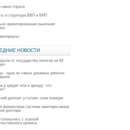
 закон спроса
ть и структура ВВП и ВНП
ьно ориентированная рыночная
ика
 материалы
ЕДНИЕ НОВОСТИ
крыли от государства налогов на 60
вро
цы - одна из самых дешевых рабочих
Европе
а в кредит или в аренду: что
ее?
ский депозит уступает свои позиции
я финансовая система заинтересована
ном долларе
толкнулась с угрозой
льственного кризиса