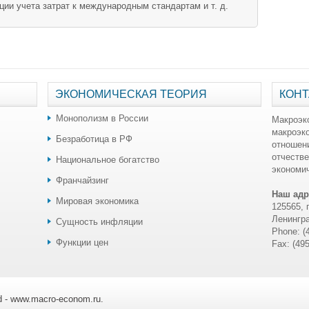
ции учета затрат к международным стандартам и т. д.
ЭКОНОМИЧЕСКАЯ ТЕОРИЯ
КОНТ
Монополизм в России
Макроэк
макроэк
Безработица в РФ
отношен
отчестве
Национальное богатство
экономич
Франчайзинг
Наш адр
Мировая экономика
125565, 
Ленингра
Сущность инфляции
Phone: (
Функции цен
Fax: (49
ed - www.macro-econom.ru.