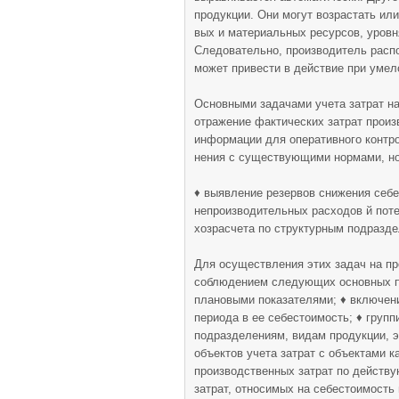
продукции. Они могут возрастать ил
вых и материальных ресурсов, уровня
Следовательно, про­изводитель распо
может привести в действие при умел
Основными задачами учета затрат на
отражение фактичес­ких затрат прои
информации для оперативного кон­тр
нения с существующими нормами, но
♦ выявление резервов снижения себе
непроизводительных расходов й поте
хозрасчета по структурным подразде
Для осуществления этих задач на пр
соблюдением следующих основных пр
плано­выми показателями; ♦ включени
периода в ее себестоимость; ♦ групп
подразделениям, видам продукции, э
объектов учета затрат с объектами 
производствен­ных затрат по действ
затрат, относимых на себестои­мость