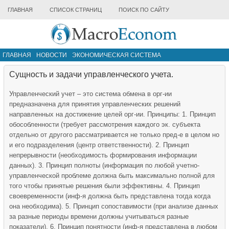
ГЛАВНАЯ
СПИСОК СТРАНИЦ
ПОИСК ПО САЙТУ
ГЛАВНАЯ
НОВОСТИ
ЭКОНОМИЧЕСКАЯ СИСТЕМА
ИНФРАСТРУКТУРА РЫНКА
ДРУГИЕ МАТЕРИАЛЫ
Сущность и задачи управленческого учета.
Управленческий учет – это система обмена в орг-ии
предназначена для принятия управленческих решений
направленных на достижение целей орг-ии. Принципы: 1. Принцип
обособленности (требует рассмотрения каждого эк. субъекта
отдельно от другого рассматривается не только пред-е в целом но
и его подразделения (центр ответственности). 2. Принцип
непрерывности (необходимость формирования информации
данных). 3. Принцип полноты (информация по любой учетно-
управленческой проблеме должна быть максимально полной для
того чтобы принятые решения были эффективны. 4. Принцип
своевременности (инф-я должна быть представлена тогда когда
она необходима). 5. Принцип сопоставимости (при анализе данных
за разные периоды времени должны учитываться разные
показатели). 6. Принцип понятности (инф-я представлена в любом