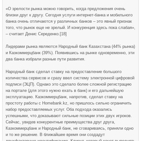
«О зрелости рынка можно говорить, когда предложения очень
близки друг к другу. Сегодня услуги интернет-банка и мобильного
банка очень отличаются у различных банков – это явный признак
того, что рынок еще не зрелый. И конкуренция здесь пока слабая»,
– считает Денис Середенко.[18]
Лидерами рынка являются Народный банк Казахстана (44% рынка)
и Казкоммерцбанк (39%). Появившись на рынке одновременно, эти
два банка избрали разные пути развития.
Народный банк сделал ставку на предоставление большого
количества сервисов и сразу ввел систему электронной цифровой
подписи (ЭЦП). Однако это сделало более сложной регистрацию
на портале (для этого нужно ехать в банк) и его дальнейшую
эксплуатацию. Казкоммерцбанк, напротив, сделал ставку на
простоту работы с Homebank.kz, но пришлось сильно ограничить
набор предоставляемых услуг. Оба подхода оказались
успешными, что доказывают сильные позиции этих двух игроков.
Сейчас, увидев конкурентные преимущества друг друга,
Казкоммерцбанк и Народный банк, не сговариваясь, приняли одно
и то же решение. В ближайшее время они создадут
двухфакторную идентификацию. Клиент, который хочет выполнять