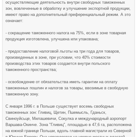
осуществляющие деятельность внутри свободных таможенных
зон, вовлеченные в обработку и улучшение экспортной продукции,
имеют право на дополнительный преференциальный режим. А это
означает:
- сокращение таможенного налога на 75%, если в зоне товарная
продукция изготовлена, улучшена или упакована;
- предоставление налоговой льготы на три года для товаров,
произведенных в зоне, при условии, что 40% стоимости
производства этих товаров создается внутри польского
таможенного пространства;
- освобождение от обязательства иметь гарантии на оплату
таможенных пошлин и налогов за товары, ввозимые в свободную
таможенную зону.
С января 1996 г. в Польше существует восемь свободных
таможенных зон: Гливиц, Щетин, Пшемысль, Гданьск,
Свиноуйсьце, Милашевичи, Сокулка и международный аэропорт
Варшава-Окинче. Зона "Гливиц", площадью в 47,6 га, расположена
на южной границе Польши, вдоль главной магистрали из Северной
в Южную Европу. Она управляется на уровне местных властей.