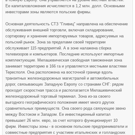
Ее капиталовложения исчисляются в 1,2 млн. долл. Основными
инвесторами зоны являются польские фирмы.
Основная деятельность СТЗ "Гливиц" направлена на обеспечение
обслуживания внешней торговли, включая складирование,
сортировку и хранение импортируемых товаров, адресуемых на
польский рынок. Зона за пределами своей территории
обслуживает 115 предприятий. А в зоне налажена сборка
телевизоров и компьютеров. Последние используют импортные
комплектующие. Милашевическая свободная таможенная зона
занимает территорию в 166 га и управляется местными властями
Тересполя. Она расположена на восточной границе вдоль
транзитных железнодорожных магистралей и автомобильных
дорог, связывающих Западную Европу со странами СНГ: рядом
проходит скоростная трасса и располагается Милашевический
железнодорожный торговый терминал. Зона из-за своего
выгодного географического положения имеет много других
сравнительных преимуществ. Она своего рода связующее звено
между Востоком и Западом. Ее инвестиционный капитал
превышает 26 млн. евро, за счет которого функционирует 10
фирм. Инвесторы зоны - в основном польские предприниматели и
совместные предприятия с участием итальянских и голландских