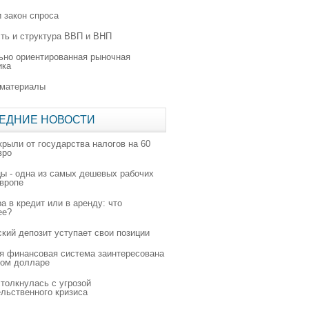
 закон спроса
ть и структура ВВП и ВНП
ьно ориентированная рыночная
ика
 материалы
ЕДНИЕ НОВОСТИ
крыли от государства налогов на 60
вро
цы - одна из самых дешевых рабочих
Европе
а в кредит или в аренду: что
ее?
ский депозит уступает свои позиции
я финансовая система заинтересована
ном долларе
толкнулась с угрозой
льственного кризиса