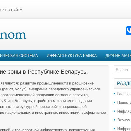
СК ПО САЙТУ
ИЧЕСКАЯ СИСТЕМА
ИНФРАСТРУКТУРА РЫНКА
ДРУГИЕ МАТ
е зоны в Республике Беларусь.
являются: развитие промышленности и расширение
РАЗД
 (работ, услуг), внедрение передового управленческого
Главна
импортозамещающей продукции согласно перечню,
ублики Беларусь; отработка механизмов создания
Новост
мата для структурной перестройки национальной
Инфляц
ние национальных и иностранных инвестиций, эффективное
Эконом
Инфрас
рной и транспортной инфраструктур, реконструкция