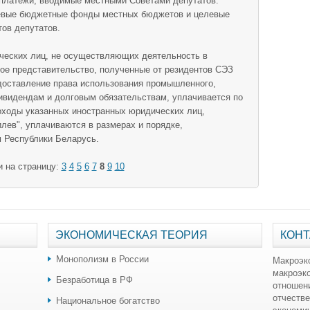
платежи, вводимые местными Советами депутатов.
левые бюджетные фонды местных бюджетов и целевые
ов депутатов.
ческих лиц, не осуществляющих деятельность в
ое представительство, полученные от резидентов СЭЗ
едоставление права использования промышленного,
дивидендам и долговым обязательствам, уплачивается по
доходы указанных иностранных юридических лиц,
лев", уплачиваются в размерах и порядке,
 Республики Беларусь.
и на страницу:
3
4
5
6
7
8
9
10
ЭКОНОМИЧЕСКАЯ ТЕОРИЯ
КОНТ
Монополизм в России
Макроэк
макроэк
Безработица в РФ
отношен
отчестве
Национальное богатство