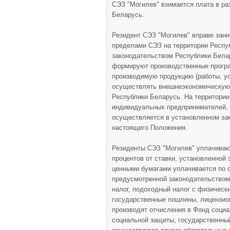
СЭЗ "Могилев" взимается плата в ра
Беларусь.
Резидент СЭЗ "Могилев" вправе зан
пределами СЭЗ на территории Респу
законодательством Республики Бела
формируют производственные прогр
производимую продукцию (работы, ус
осуществлять внешнеэкономическую 
Республики Беларусь. На территори
индивидуальных предпринимателей, 
осуществляется в установленном зак
настоящего Положения.
Резиденты СЭЗ "Могилев" уплачивают
процентов от ставки, установленной 
ценными бумагами уплачивается по с
предусмотренной законодательством.
налог, подоходный налог с физическ
государственные пошлины, лицензио
производят отчисления в Фонд соци
социальной защиты, государственный