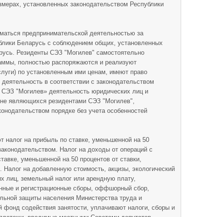
змерах, установленных законодательством Республики
иматься предпринимательской деятельностью за
блики Беларусь с соблюдением общих, установленных
русь. Резиденты СЭЗ "Могилев" самостоятельно
аммы, полностью распоряжаются и реализуют
луги) по установленным ими ценам, имеют право
деятельность в соответствии с законодательством
и СЭЗ "Могилев» деятельность юридических лиц и
не являющихся резидентами СЭЗ "Могилев",
онодательством порядке без учета особенностей
 налог на прибыль по ставке, уменьшенной на 50
законодательством. Налог на доходы от операций с
тавке, уменьшенной на 50 процентов от ставки,
 Налог на добавленную стоимость, акцизы, экологический
их лиц, земельный налог или арендную плату,
нные и регистрационные сборы, оффшорный сбор,
альной защиты населения Министерства труда и
 фонд содействия занятости, уплачивают налоги, сборы и