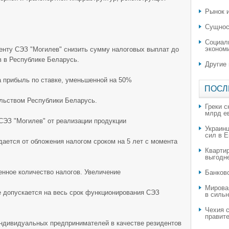
Рынок и
Сущнос
Социал
эконом
енту СЭЗ "Могилев" снизить сумму налоговых выплат до
 в Республике Беларусь.
Другие
а прибыль по ставке, уменьшенной на 50%
ПОСЛ
ельством Республики Беларусь.
Греки с
млрд е
СЭЗ "Могилев" от реализации продукции
Украин
сил в 
дается от обложения налогом сроком на 5 лет с момента
Квартир
выгодн
нное количество налогов. Увеличение
​Банков
Мирова
е допускается на весь срок функционирования СЭЗ
в силь
Чехия с
правите
индивидуальных предпринимателей в качестве резидентов