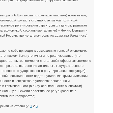
екторах государственно-регулируемая экономика
автора и А.Колганова по компаративистике) показывают,
омический кризис в странах с активной политикой
лективное регулирования структурных сдвигов, развитая
а экономикой, социальные гарантии) – Чехии, Венгрии и
кой России, где легальная роль государства была ниже)
само по себе приведет к сокращению теневой экономики,
ьтате «шока» были утопичны и не реализовались (что
ударство, вытесняемое из «легальной» сферы закономерно
вует правило: вытеснение легального государственного
 теневого государственного регулирования, коррупции);
льной нестабильности ведет к усилению криминализации;
нности и контрактов в условиях социально и
а и криминального (в силу асоциальности экономики)
ю большую, нежели селективное регулирование в
активного государства;
рейти на страницу:
1
2
3