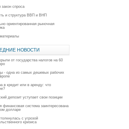
 закон спроса
ть и структура ВВП и ВНП
ьно ориентированная рыночная
ика
 материалы
ЕДНИЕ НОВОСТИ
крыли от государства налогов на 60
вро
цы - одна из самых дешевых рабочих
Европе
а в кредит или в аренду: что
ее?
ский депозит уступает свои позиции
я финансовая система заинтересована
ном долларе
толкнулась с угрозой
льственного кризиса