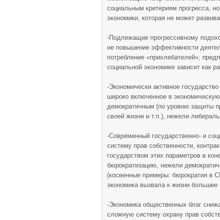
социальным критериям прогресса, н
экономики, которая не может развив
-Подлежащие прогрессивному подох
не повышение эффективности деятел
потребление «прихлебателей»; предпр
социальной экономике зависит как р
-Экономически активное государство
широко включенное в экономическую
демократичным (по уровню защиты п
своей жизни и т.п.), нежели либераль
-Современный государственно- и со
систему прав собственности, контрак
государством этих параметров в ко
бюрократизацию, нежели демократич
(косвенные примеры: бюрократия в 
экономика вызвала к жизни большее 
-Экономика общественных благ снижа
сложную систему охрану прав собстве