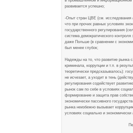
в промышленном и информационном с
развивается успешно;
-Опыт стран ЦВЕ (см. исследования 
что при прочих равных условиях экон
государственного регулирования (се
система демократического контроля з
даже Польше (в сравнении с экономи
был менее глубок;
Надежды на то, что развитие рынка 
криминала, коррупции и т.п. в резул
теоретически предсказывалось): гос
не исчезает, а уходит в тень (дейст
регулирования содействует развитию
рынок сам по себе в условиях социа
формирование и защита прав собстве
экономически пассивного государств
рынка неизбежно вызывает коррупци
условиях социально и экономически 
Пе