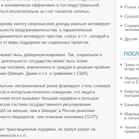
о и экономически эффективно в постиндустриальной
Рынок и
аться исключительно за счет талантов «элиты»;
Сущнос
одному налогу сверхвысокие доходы реально мотивируют
Социал
эконом
ьности предпринимательства, а паразитическое
инимателя мотивирует престиж, статус и т.п., который в
Другие
аз от меры поддержки им социальных проектов;
ПОСЛ
 может быть дебюрократизировано. Так, социальное и
 деятельность государство может быть более
Греки с
рав человека, вовлеченности граждан в решение проблем
млрд е
ное (Швеция, Дания и т.п. в сравнении с США);
Украин
сил в 
циально- неограниченный рынок формирует столь сложную
Квартир
тов и оппортунистического поведения, что защита
выгодн
нечном итоге вызывает большие издержки и большую
еская система государственного регулирования
​Банков
США не меньше, чем в Швеции; в России рыночная
Мирова
число бюрократов, чем плановая экономика СССР);
в силь
Чехия с
ет трансакционные издержки, не требуя затрат на
правите
нности и т.п.;