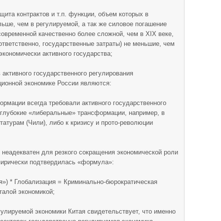
ита контрактов и т.п. функции, объем которых в
ьше, чем в регулируемой, а так же силовое погашение
овременной качественно более сложной, чем в XIX веке,
ответственно, государственные затраты) не меньшие, чем
экономически активного государства;
активного государственного регулирования
ионной экономике России являются:
рмации всегда требовали активного государственного
 глубокие «либеральные» трансформации, например, в
татурам (Чили), либо к кризису и прото-революции
 неадекватен для резкого сокращения экономической роли
мпирически подтвердилась «формула»:
я») * Глобализация = Криминально-бюрократическая
талой экономикой;
улируемой экономики Китая свидетельствует, что именно