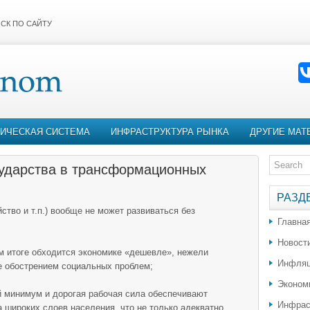
СК ПО САЙТУ
ИЧЕСКАЯ СИСТЕМА
ИНФРАСТРУКТУРА РЫНКА
ДРУГИЕ МАТ
сударства в трансформационных
РАЗД
ство и т.п.) вообще не может развиваться без
Главна
Новост
м итоге обходится экономике «дешевле», нежели
Инфляц
 обострением социальных проблем;
Эконом
й минимум и дорогая рабочая сила обеспечивают
Инфрас
 широких слоев населения, что не только адекватно