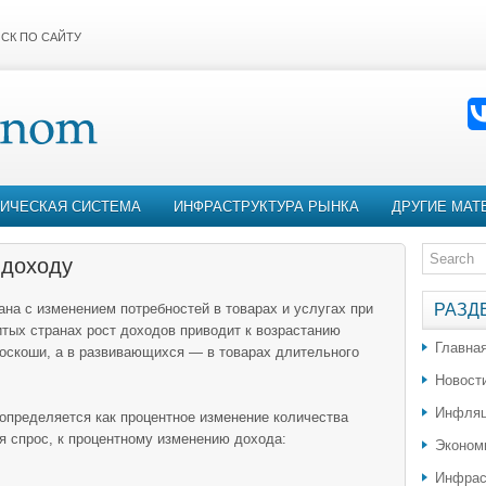
СК ПО САЙТУ
ИЧЕСКАЯ СИСТЕМА
ИНФРАСТРУКТУРА РЫНКА
ДРУГИЕ МАТ
 доходу
ана с изменением потребностей в товарах и услугах при
РАЗД
итых странах рост доходов приводит к возрастанию
Главна
роскоши, а в развивающихся — в товарах длительного
Новост
Инфляц
 определяется как процентное изменение количества
я спрос, к процентному изменению дохода:
Эконом
Инфрас