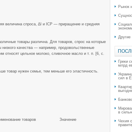
Рынок и
Сущнос
я величина спроса, ∆I и IСР — приращение и средняя
Социал
эконом
Другие
азличные товары различна. Для товаров, спрос на которые
ры низкого качества — например, продовольственные
ПОСЛ
м относят цельное молоко, сливочное масло и т. п. [6, с.
Греки с
млрд е
ьше товар нужен семье, тем меньше его эластичность.
Украин
сил в 
Квартир
выгодн
​Банков
Мирова
в силь
именование товаров
Значение
Чехия с
правите