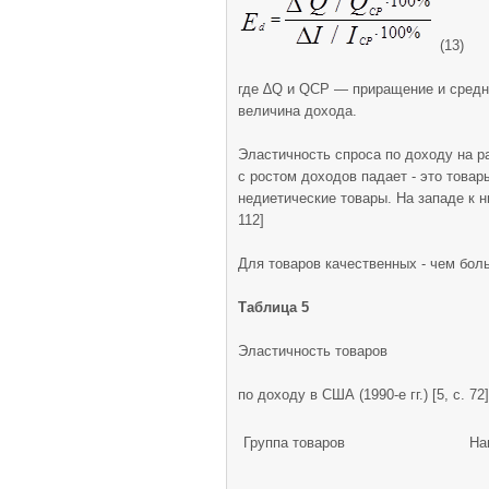
(13)
где ∆Q и QСР — приращение и средня
величина дохода.
Эластичность спроса по доходу на р
с ростом доходов падает - это това
недиетические товары. На западе к ни
112]
Для товаров качественных - чем бол
Таблица 5
Эластичность товаров
по доходу в США (1990-е гг.) [5, с. 72]
Группа товаров
На