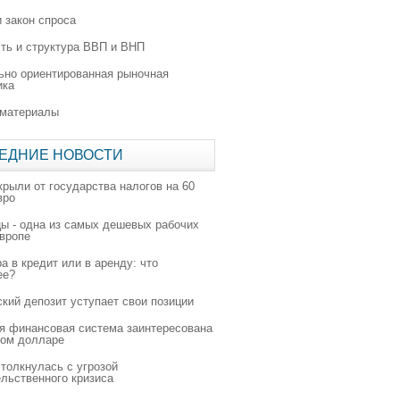
 закон спроса
ть и структура ВВП и ВНП
ьно ориентированная рыночная
ика
 материалы
ЕДНИЕ НОВОСТИ
крыли от государства налогов на 60
вро
цы - одна из самых дешевых рабочих
Европе
а в кредит или в аренду: что
ее?
ский депозит уступает свои позиции
я финансовая система заинтересована
ном долларе
толкнулась с угрозой
льственного кризиса