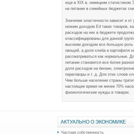
еще в XIX в. немецким статистиком 
на питание в семейных бюджетах сниж
Значение эластичности зависит и от 
низким доходом Еd таких товаров, ка
расходов на них в бюджете продолжа
классифицированы для данной группы
высоким доходом все большую роль 
овощей, а доля хлеба и картофеля н
рассматриваться как нормальные. Д
питание становится все более разно
доля расходов на бензин, электроэн
переговоры и т. д. Для этих слоев х
Чем больше население страны тратит
настоящее время не менее 70% насе
физиологические нужды в товарах.
АКТУАЛЬНО О ЭКОНОМИКЕ
Частная собственность