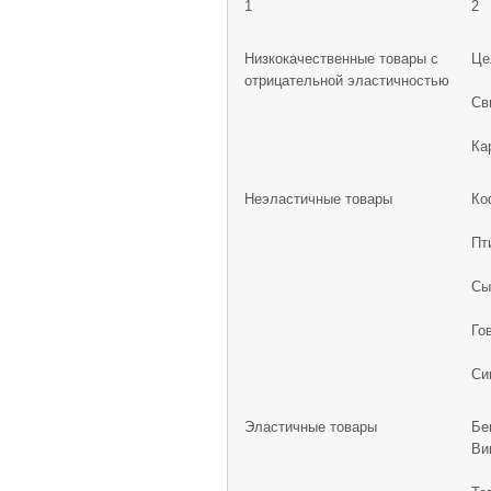
1
2
Низкокачественные товары с
Це
отрицательной эластичностью
Св
Ка
Неэластичные товары
Ко
Пт
Сы
Го
Си
Эластичные товары
Бе
Ви