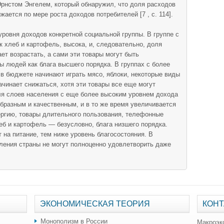
Эрнстом Энгелем, который обнаружил, что доля расходов
ается по мере роста доходов потребителей [7 , с. 114].
уровня доходов конкретной социальной группы. В группе с
к хлеб и картофель, высока, и, следовательно, доля
ет возрастать, а сами эти товары могут быть
 людей как блага высшего порядка. В группах с более
в бюджете начинают играть мясо, яблоки, некоторые виды
ачинает снижаться, хотя эти товары все еще могут
ля слоев населения с еще более высоким уровнем дохода
образным и качественным, и в то же время увеличивается
ергию, товары длительного пользования, телефонные
леб и картофель — безусловно, блага низшего порядка.
 на питание, тем ниже уровень благосостояния. В
ления страны не могут полноценно удовлетворить даже
ЭКОНОМИЧЕСКАЯ ТЕОРИЯ
КОНТ
Монополизм в России
Макроэк