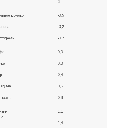
3
льное молоко
-0,5
инина
-0,2
ртофель
-0.2
фе
0,0
ица
0,3
р
0,4
вядина
0,5
гареты
0,8
нзин
1,1
но
1,4