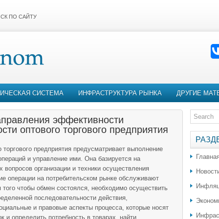
СК ПО САЙТУ
ИЧЕСКАЯ СИСТЕМА
ИНФРАСТРУКТУРА РЫНКА
ДРУГИЕ МАТ
аправления эффективности
сти оптового торгового предприятия
РАЗД
о торгового предприятия предусматривает выполнение
Главна
операций и управление ими. Она базируется на
ях вопросов организации и техники осуществления
Новост
ие операции на потребительском рынке обслуживают
Инфляц
я того чтобы обмен состоялся, необходимо осуществить
ределенной последовательности действия,
Эконом
циальные и правовые аспекты процесса, которые носят
Инфрас
к и определить потребность в товарах, найти