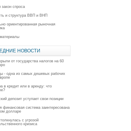
 закон спроса
ть и структура ВВП и ВНП
ьно ориентированная рыночная
ика
 материалы
ЕДНИЕ НОВОСТИ
крыли от государства налогов на 60
вро
цы - одна из самых дешевых рабочих
Европе
а в кредит или в аренду: что
ее?
ский депозит уступает свои позиции
я финансовая система заинтересована
ном долларе
толкнулась с угрозой
льственного кризиса