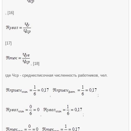
, [16]
[17]
, [18]
где Чср - среднесписочная численность работников, чел.
,
;
,
;