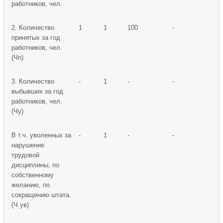
работников, чел.
2. Количество
1
1
100
-
принятых за год
работников, чел.
(Чп)
3. Количество
-
1
-
-
выбывших за год
работников, чел.
(Чу)
В т.ч. уволенных за
-
1
-
-
нарушение
трудовой
дисциплины, по
собственному
желанию, по
сокращению штата.
(Ч ув)