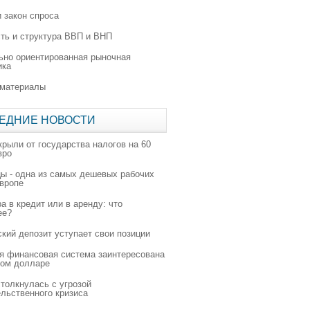
 закон спроса
ть и структура ВВП и ВНП
ьно ориентированная рыночная
ика
 материалы
ЕДНИЕ НОВОСТИ
крыли от государства налогов на 60
вро
цы - одна из самых дешевых рабочих
Европе
а в кредит или в аренду: что
ее?
ский депозит уступает свои позиции
я финансовая система заинтересована
ном долларе
толкнулась с угрозой
льственного кризиса