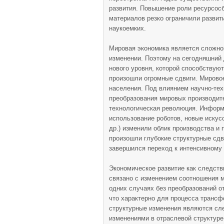
развития. Повышение роли ресурсос
материалов резко ограничили развит
наукоемких.
Мировая экономика является сложной
изменении. Поэтому на сегодняшний 
нового уровня, которой способствую
произошли огромные сдвиги. Мировое
населения. Под влиянием научно-тех
преобразования мировых производит
технологическая революция. Информа
использование роботов, новые искус
др.) изменили облик производства и 
произошли глубокие структурные сдв
завершился переход к интенсивному 
Экономическое развитие как следств
связано с изменением соотношения м
одних случаях без преобразований о
что характерно для процесса трансф
структурные изменения являются сл
изменениями в отраслевой структур