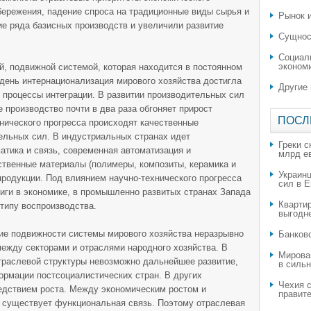
бережения, падение спроса на традиционные виды сырья и
Рынок и
ие ряда базисных производств и увеличили развитие
Сущнос
Социал
эконом
, подвижной системой, которая находится в постоянном
день интернационализация мирового хозяйства достигла
Другие
т процессы интеграции. В развитии производительных сил
 производство почти в два раза обгоняет прирост
ПОСЛ
нического прогресса происходят качественные
ельных сил. В индустриальных странах идет
Греки с
тика и связь, современная автоматизация и
млрд е
ственные материалы (полимеры, композиты, керамика и
Украин
продукции. Под влиянием научно-технического прогресса
сил в 
иги в экономике, в промышленно развитых странах Запада
Квартир
типу воспроизводства.
выгодн
ие подвижности системы мирового хозяйства неразрывно
​Банков
ежду секторами и отраслями народного хозяйства. В
Мирова
траслевой структуры невозможно дальнейшее развитие,
в силь
ормации постсоциалистических стран. В других
Чехия с
едствием роста. Между экономическим ростом и
правите
е существует функциональная связь. Поэтому отраслевая