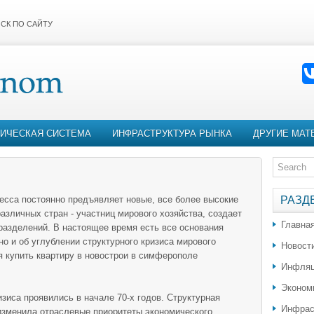
СК ПО САЙТУ
ИЧЕСКАЯ СИСТЕМА
ИНФРАСТРУКТУРА РЫНКА
ДРУГИЕ МАТ
ресса постоянно предъявляет новые, все более высокие
РАЗД
азличных стран - участниц мирового хозяйства, создает
Главна
разделений. В настоящее время есть все основания
 но и об углублении структурного кризиса мирового
Новост
 купить квартиру в новострои в симферополе
Инфляц
Эконом
зиса проявились в начале 70-х годов. Структурная
Инфрас
изменила отраслевые приоритеты экономического