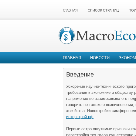
ГЛАВНАЯ
СПИСОК СТРАНИЦ
ПОИ
ГЛАВНАЯ
НОВОСТИ
ЭКОНОМ
Введение
Ускорение научно-технического прог
требования к экономике и обществу р
напряжение во взаимосвязях его под
говорить не только о возникновении,
хозяйства.
Новостройки симферополя
интерстрой.рф
.
Первые остро ощутимые признаки кри
перестройка тех годов существенно 