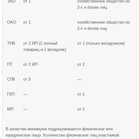
ЗАО
от 1
хозяйственное общество из
2-х и более лиц
ОАО
от 1
хозяйственное общество из
2-х и более лиц
ТНВ
от 2 ИП (1 полный
от 1 (только вкладчиком)
товарищ и 1 вкладчик)
ПТ
от 2 ИП
от 2
СПК
от 5
—
ГКП
—
от 1
МП
—
от 1
В качестве минимума подразумевается физическое или
юридическое лицо. Количество физических лиц участников