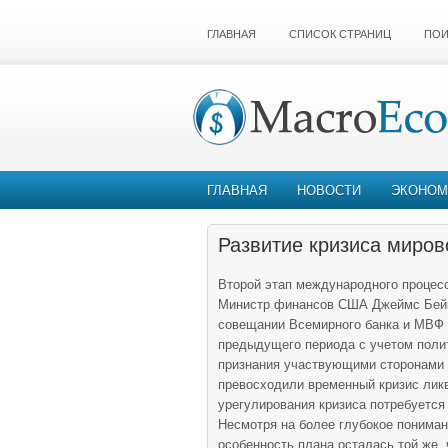
ГЛАВНАЯ
СПИСОК СТРАНИЦ
ПОИ
ГЛАВНАЯ
НОВОСТИ
ЭКОНОМ
Развитие кризиса миров
Второй этап международного процесса
Министр финансов США Джеймс Бейке
совещании Всемирного банка и МВФ в
пре­дыдущего периода с учетом поли
призна­ния участвующими сторонами 
пре­восходили временный кризис лик
урегу­лирования кризиса потребуетс
Несмотря на бо­лее глубокое пониман
особенность плана оста­лась той же,