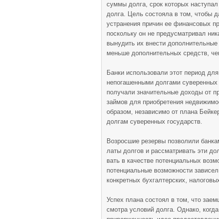
суммы долга, срок которых наступал 
долга. Цель состояла в том, чтобы 
устра­нения причин ее финансовых п
поскольку он не предусматривал ник
вынудить их внести дополнительные 
меньше допол­нительных средств, ч
Банки использовали этот период для 
непогашенными долгами суверенных го
получали значительные доходы от пр
займов для приобретения недвижимос
образом, независи­мо от плана Бейке
долгам суверенных государств.
Возросшие резервы позволили банкам
латы долгов и рассматривать эти дол
вать в качестве потенциальных возм
потенци­альные возможности зависел
конкретных бухгал­терских, налогов
Успех плана состоял в том, что зае
смотра условий долга. Однако, когда