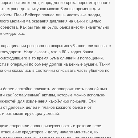
через не­сколько лет, и продление срока пересмотренно­го
дать стране-должнику как можно больше времени для
роблем. План Бей­кера принес лишь частичные плоды,
акого механизма ока­зания давления на банки с целью
средства. Как бы там ни было, банки внесли значительно
ем ожидалось.
нара­щивания резервов по покрытию убытков, свя­занных с
сударств. Надо сказать, что в 80-х годах банки
оисходив­шего в то время бума слияний и поглощений,
ти и опе­раций по обмену долгов на ценные бумаги. Таким
ра они оказались в состоянии списывать часть убытков по
 более спокойно признать маловероятность полной вып­
ги как "ос­лабленные" активы, которые можно использо­
ожностей для извлечения какой-либо прибыли. Эти
и от деловых целей и планов каждого банка и от
ых и регламентирующих условий.
мщики сохраняли свою приверженность стратегии пере­
 отношение кредиторов к долгу начало меняться, их