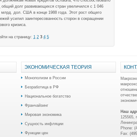
я должникам новых кредитов ослабла, что способствовало
д общий долг разви­вающихся стран увеличился с 1 046
 млрд. дол. США в конце 1988 года. Этот рост общего
ежей усилил заинтересованность сторон в сокращении
ового кризиса.
ейти на страницу:
1
2
3
4
5
ЭКОНОМИЧЕСКАЯ ТЕОРИЯ
КОНТ
Монополизм в России
Макроэк
макроэк
Безработица в РФ
отношен
отчестве
Национальное богатство
экономич
Франчайзинг
Наш адр
Мировая экономика
125565, 
Ленингра
Сущность инфляции
Phone: (
Функции цен
Fax: (49