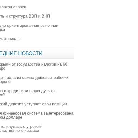
 закон спроса
ть и структура ВВП и ВНП
ьно ориентированная рыночная
ика
 материалы
ЕДНИЕ НОВОСТИ
крыли от государства налогов на 60
вро
цы - одна из самых дешевых рабочих
Европе
а в кредит или в аренду: что
ее?
ский депозит уступает свои позиции
я финансовая система заинтересована
ном долларе
толкнулась с угрозой
льственного кризиса