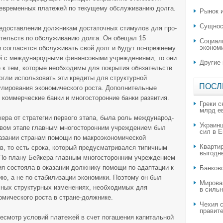
оевременных платежей по текущему обслужи­ванию долга.
Рынок и
Сущнос
едостав­лении должникам достаточных стимулов для про­
тельств по обслуживанию долга. Он обещал 15
Социал
эконом
 согласятся обслуживать свой долг и будут по-прежнему
ий с международными финан­совыми учреждениями, то они
Другие
 к тем, которые необходи­мы для покрытия обязательств
гли использовать эти креди­ты для структурной
ПОСЛ
улирования экономического роста. До­полнительные
 коммерческие банки и многосторонние банки развития.
Греки с
млрд е
кера от стратегии первого этапа, была роль международ­
Украин
вом этапе главным многосторонним учреждением был
сил в 
азании странам помощи по макроэкономической
Квартир
ев, то есть срока, который предусматривался типичным
выгодн
. По плану Бейкера главным многосторонним учреждением
ия состояла в оказании дол­жнику помощи по адаптации к
​Банков
ию, а не по стабилизации экономики. Поэтому он был
Мирова
очных структурных изменениях, необходимых для
в силь
мического роста в стране-должнике.
Чехия с
правите
есмотр условий платежей в счет погашения капитальной