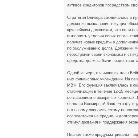
активов кредиторов посредством св
Стратегия Бейкера заключалась в пр
должения выполнения текущих обяза
крупнейшим должникам, что если они
выполнять усло­вия своих соглашен
получат новые кредиты в дополнение
по обслуживанию долга. Должники мо
перестройки своей экономи­ки и стим
средства должны были предоста­вить
Одной из черт, отличавших план Бей
ных финансовых учреждений. На пер
МВФ. Его функция заключалась в ок
стабилизации в течение 12-15 месяц
соглашением о ре­зервных кредитах
являлся Всемир­ный банк. Его функц
его новому эко­номическому положен
сосредоточен на сред­не- и долгоср
стимулирования и поддержания эконо
Планом также предусматривался пер