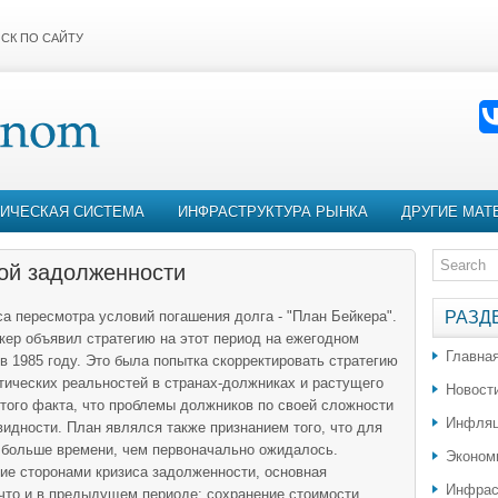
СК ПО САЙТУ
ИЧЕСКАЯ СИСТЕМА
ИНФРАСТРУКТУРА РЫНКА
ДРУГИЕ МАТ
ой задолженности
 пере­смотра условий погашения долга - "План Бейке­ра".
РАЗД
р объявил стратегию на этот период на ежегодном
Главна
 1985 году. Это была попытка скорректировать стратегию
тических реаль­ностей в странах-должниках и растущего
Новост
того факта, что проблемы должников по своей сложности
Инфляц
видности. План являлся также признанием того, что для
я больше времени, чем первоначально ожидалось.
Эконом
ие сторонами кризиса за­долженности, основная
Инфрас
 что и в предыдущем периоде: сохра­нение стоимости