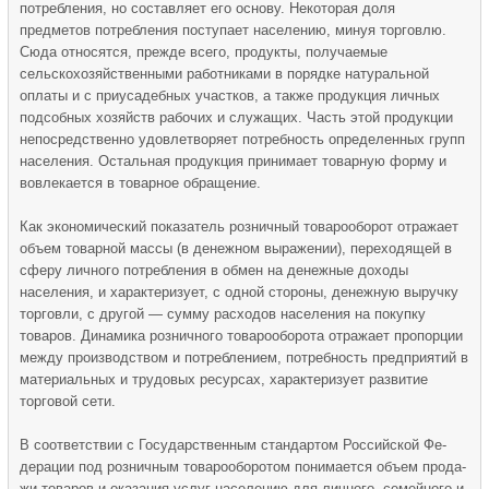
по­требления, но составляет его основу. Некоторая доля
предметов потреб­ления поступает населению, минуя торговлю.
Сюда относятся, прежде всего, продукты, получаемые
сельскохозяйственными работниками в порядке натуральной
оплаты и с приусадебных участков, а также продукция лич­ных
подсобных хозяйств рабочих и служащих. Часть этой продукции
не­посредственно удовлетворяет потребность определенных групп
населе­ния. Остальная продукция принимает товарную форму и
вовлекается в товарное обращение.
Как экономический показатель розничный товарооборот отража­ет
объем товарной массы (в денежном выражении), переходящей в
сферу личного потребления в обмен на денежные доходы
населения, и характеризует, с одной стороны, денежную выручку
торговли, с другой — сумму расходов населения на покупку
товаров. Динами­ка розничного товарооборота отражает пропорции
между производ­ством и потреблением, потребность предприятий в
материальных и трудовых ресурсах, характеризует развитие
торговой сети.
В соответствии с Государственным стандартом Российской Фе­
дерации под розничным товарооборотом понимается объем прода­
жи товаров и оказания услуг населению для личного, семейного и