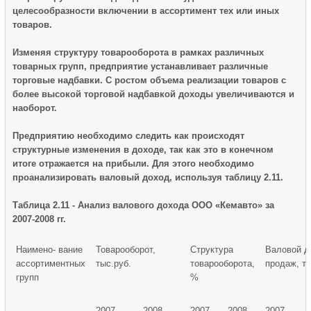
целесообразности включении в ассортимент тех или иных
товаров.
Изменяя структуру товарооборота в рамках различных
товарных групп, предприятие устанавливает различные
торговые надбавки. С ростом объема реализации товаров с
более высокой торговой надбавкой доходы увеличиваются и
наоборот.
Предприятию необходимо следить как происходят
структурные изменения в доходе, так как это в конечном
итоге отражается на прибыли. Для этого необходимо
проанализировать валовый доход, используя таблицу 2.11.
Таблица 2.11 - Анализ валового дохода ООО «Кемавто» за
2007-2008 гг.
Наимено- вание
Товарооборот,
Структура
Валовой д
ассортиментных
тыс.руб.
товарооборота,
продаж, ты
групп
%
2007
2008
2007
2008
2007