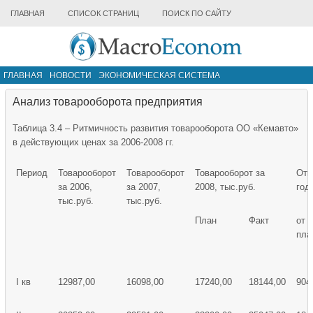
ГЛАВНАЯ
СПИСОК СТРАНИЦ
ПОИСК ПО САЙТУ
ГЛАВНАЯ
НОВОСТИ
ЭКОНОМИЧЕСКАЯ СИСТЕМА
ИНФРАСТРУКТУРА РЫНКА
ДРУГИЕ МАТЕРИАЛЫ
Анализ товарооборота предприятия
Таблица 3.4 – Ритмичность развития товарооборота ОО «Кемавто»
в действующих ценах за 2006-2008 гг.
Период
Товарооборот
Товарооборот
Товарооборот за
Отк
за 2006,
за 2007,
2008, тыс.руб.
год
тыс.руб.
тыс.руб.
План
Факт
от
пла
I кв
12987,00
16098,00
17240,00
18144,00
904