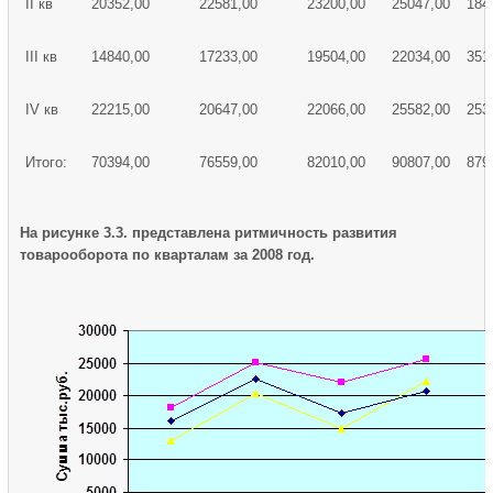
II кв
20352,00
22581,00
23200,00
25047,00
184
III кв
14840,00
17233,00
19504,00
22034,00
351
IV кв
22215,00
20647,00
22066,00
25582,00
253
Итого:
70394,00
76559,00
82010,00
90807,00
879
На рисунке 3.3. представлена ритмичность развития
товарооборота по кварталам за 2008 год.