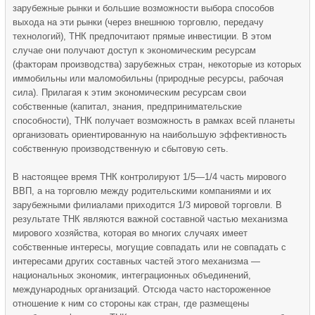
зарубежные рынки и большие возможности выбора способов
выхода на эти рынки (через внешнюю торговлю, передачу
технологий), ТНК предпочитают прямые инвестиции. В этом
случае они получают доступ к экономическим ресурсам
(факторам производства) зарубежных стран, некоторые из которых
иммобильны или маломобильны (природные ресурсы, рабочая
сила). Прилагая к этим экономическим ресурсам свои
собственные (капитал, знания, предпринимательские
способности), ТНК получает возможность в рамках всей планеты
организовать ориентированную на наибольшую эффективность
собственную производственную и сбытовую сеть.
В настоящее время ТНК контролируют 1/5—1/4 часть мирового
ВВП, а на торговлю между родительскими компаниями и их
зарубежными филиалами приходится 1/3 мировой торговли. В
результате ТНК являются важной составной частью механизма
мирового хозяйства, которая во многих случаях имеет
собственные интересы, могущие совпадать или не совпадать с
интересами других составных частей этого механизма —
национальных экономик, ин­теграционных объединений,
международных организаций. Отсюда часто настороженное
отношение к ним со стороны как стран, где размещены