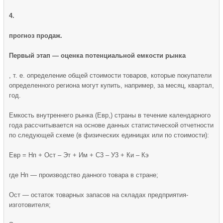
4.
прогноз продаж.
Первый этап — оценка потенциальной емкости рынка
, т. е. определение общей стоимости товаров, которые покупатели
опре­деленного региона могут купить, например, за месяц, квартал,
год.
Емкость внутреннего рынка (Евр,) страны в течение календарного
года рассчитывается на основе данных статистической отчетности
по следующей схеме (в физических еди­ницах или по стоимости):
Евр = Нп + Ост – Эт + Им + С3 – У3 + Ки – Кэ
где Нп — производство данного товара в стране;
Ост — остаток товарных запасов на складах предприятия-
изготовителя;