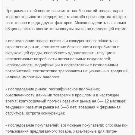
Программа такой оценки зависит от особенностей товара, харак­
тера деятельности предприятия, масштаба производства конкрет­
ного товара и ряда других факторов. Можно выделить несколько
общих аспектов оценки конъюнктуры рынка по следующей схеме:
• исследование товара: новизна и конкурентоспособ­ность на
отраслевом рынке; соответствие безопасности по­требителя и
окружающей среды; способность удовлетворять текущие и
перспективные потребности по­тенциальных покупателей;
необходимость модификации в соответствии с пожеланиями
потребителей; со­ответствие требованиям национальных традиций;
наличие импортных аналогов;
• исследование рынка: географическое положение;
обеспеченность данными товарами в прошлом и в настоя­щее
время; краткосрочный прогноз развития рынка на 6— 12 месяцев;
тенденции развития рынка на 3—5 лет; товар­ная и фирменная
структура; острота конкуренции;
• исследование покупателей: возмож­ные покупатели; способы ис­
пользования предлагаемого товара, характерные для потре­