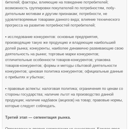
бителей; факторы, влияющие на поведение потребителей;
возможность груп­пировки покупателей по потребностям, побу­
дительным мотивам и другим признакам; потребности, не
удовлетворяемые товарами данного вида; влияние техни­ческого
прогресса на развитие потребностей потребителей;
• исследование конкурентов: основные предприятия,
производящие такую же продукцию и вла­деющие наибольшей
долей рынка; кон­куренты, наиболее динамично развивающие свою
деятель­ность на рынке; торговые марки конкурентов;
отличительные особенности товаров-кон­курентов; упаковка
товаров-конкурентов; формы и методы сбытовой деятельности
конкурен­тов; ценовая политика конкурентов; официальные данные
о прибылях и убытках;
• правовые аспекты: налоговая политика; ограничения по це­нам со
стороны государства; наличие льгот на производство данной
продукции; наличие надбавок (акцизов) на товар; правовые нормы,
которые следует соблюдать.
Третий этап — сегментация рынка.
Определенных правил сегментации не существует. Каждое пред­