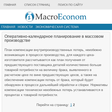
ГЛАВНАЯ
СПИСОК СТРАНИЦ
ПОИСК ПО САЙТУ
ГЛАВНАЯ
НОВОСТИ
ЭКОНОМИЧЕСКАЯ СИСТЕМА
ИНФРАСТРУКТУРА РЫНКА
ДРУГИЕ МАТЕРИАЛЫ
Оперативно-календарное планирование в массовом
производстве
План компенсации внутрипроизводственных потерь, неизбежно
воз­никающих в процессе производства, для каждого цеха-
изготовителя рассчитывается как план получения от
предшествующего поставщи­ка деталей количественно больше
товарной потребности на величи­ну брака, выявленного в
расчетном цехе по вине предшествующих цехов, а также на
обеспечение компенсации потерь от брака, кото­рый будет
обнаружен в процессе дальнейшей обработки и сборки. Нормативы
компенсации технически неизбежных потерь устанавли­ваются в
процентах к товарной потребности.
Перейти на страницу:
1
2