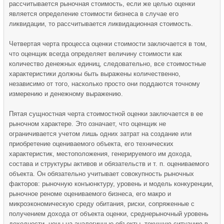
рассчитывается рыночная стоимость, если же целью оценки
является определение стоимости бизнеса в случае его
ликвидации, то рассчитывается ликвидационная стоимость.
Четвертая черта процесса оценки стоимости заключается в том,
что оценщик всегда определяет величину стоимости как
количество денежных единиц, следовательно, все стоимостные
характеристики должны быть выражены количественно,
независимо от того, насколько просто они поддаются точному
измерению и денежному выражению.
Пятая сущностная черта стоимостной оценки заключается в ее
рыночном характере. Это означает, что оценщик не
ограничивается учетом лишь одних затрат на создание или
приобретение оцениваемого объекта, его технических
характеристик, местоположения, генерируемого им дохода,
состава и структуры активов и обязательств и т. п. оцениваемого
объекта. Он обязательно учитывает совокупность рыночных
факторов: рыночную конъюнктуру, уровень и модель конкуренции,
рыночное реноме оцениваемого бизнеса, его макро и
микроэкономическую среду обитания, риски, сопряженные с
получением дохода от объекта оценки, среднерыночный уровень
доходности, цены на аналогичные объекты, текущую ситуацию в