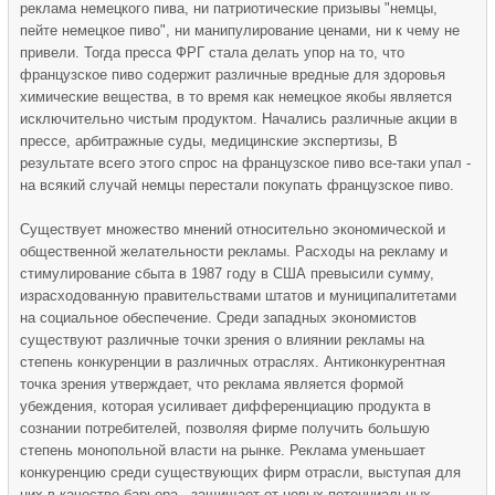
реклама немецкого пива, ни патриотические призывы "немцы,
пейте немецкое пиво", ни манипулирование ценами, ни к чему не
привели. Тогда пресса ФРГ стала делать упор на то, что
французское пиво содержит различные вредные для здоровья
химические вещества, в то время как немецкое якобы является
исключительно чистым продуктом. Начались различные акции в
прессе, арбитражные суды, медицинские экспертизы, В
результате всего этого спрос на французское пиво все-таки упал -
на всякий случай немцы перестали покупать французское пиво.
Существует множество мнений относительно экономической и
общественной желательности рекламы. Расходы на рекламу и
стимулирование сбыта в 1987 году в США превысили сумму,
израсходованную правительствами штатов и муниципалитетами
на социальное обеспечение. Среди западных экономистов
существуют различные точки зрения о влиянии рекламы на
степень конкуренции в различных отраслях. Антиконкурентная
точка зрения утверждает, что реклама является формой
убеждения, которая усиливает дифференциацию продукта в
сознании потребителей, позволяя фирме получить большую
степень монопольной власти на рынке. Реклама уменьшает
конкуренцию среди существующих фирм отрасли, выступая для
них в качестве барьера , защищает от новых потенциальных