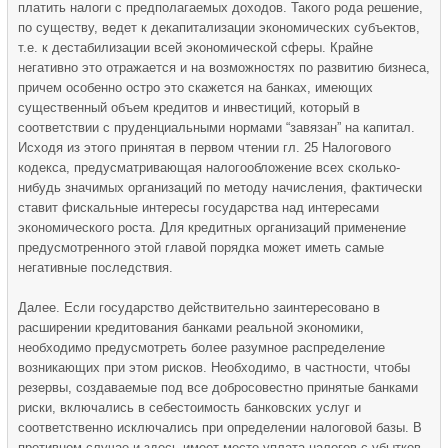
платить налоги с предполагаемых доходов. Такого рода решение,
по существу, ведет к декапитализации экономических субъектов,
т.е. к дестабилизации всей экономической сферы. Крайне
негативно это отражается и на возможностях по развитию бизнеса,
причем особенно остро это скажется на банках, имеющих
существенный объем кредитов и инвестиций, который в
соответствии с пруденциальными нормами “завязан” на капитал.
Исходя из этого принятая в первом чтении гл. 25 Налогового
кодекса, предусматривающая налогообложение всех сколько-
нибудь значимых организаций по методу начисления, фактически
ставит фискальные интересы государства над интересами
экономического роста. Для кредитных организаций применение
предусмотренного этой главой порядка может иметь самые
негативные последствия.
Далее. Если государство действительно заинтересовано в
расширении кредитования банками реальной экономики,
необходимо предусмотреть более разумное распределение
возникающих при этом рисков. Необходимо, в частности, чтобы
резервы, создаваемые под все добросовестно принятые банками
риски, включались в себестоимость банковских услуг и
соответственно исключались при определении налоговой базы. В
противном случае и здесь имеет место уплата налогов с убытков,