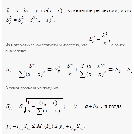
Из математической статистики известно, что
а ранее
вычислено:
В точке прогноза xп получим: