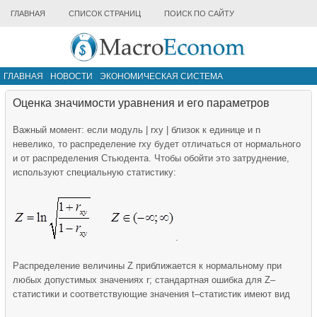
ГЛАВНАЯ
СПИСОК СТРАНИЦ
ПОИСК ПО САЙТУ
ГЛАВНАЯ
НОВОСТИ
ЭКОНОМИЧЕСКАЯ СИСТЕМА
ИНФРАСТРУКТУРА РЫНКА
ДРУГИЕ МАТЕРИАЛЫ
Оценка значимости уравнения и его параметров
Важный момент: если модуль | rxy | близок к единице и n
невелико, то распределение rxy будет отличаться от нормального
и от распределения Стьюдента. Чтобы обойти это затруднение,
используют специальную статистику:
.
Распределение величины Z приближается к нормальному при
любых допустимых значениях r; стандартная ошибка для Z–
статистики и соответствующие значения t–статистик имеют вид