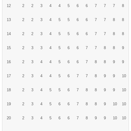
12
2
2
3
4
4
5
6
6
7
7
7
8
13
2
2
3
4
5
5
6
6
7
7
8
8
14
2
2
3
4
5
5
6
6
7
7
8
8
15
2
3
3
4
5
6
6
7
7
8
8
9
16
2
3
4
4
5
6
6
7
8
8
9
9
17
2
3
4
4
5
6
7
7
8
9
9
10
18
2
3
4
5
5
6
7
8
8
9
9
10
19
2
3
4
5
6
6
7
8
8
9
10
10
20
2
3
4
5
6
6
7
8
9
9
10
10