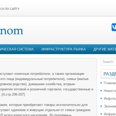
СК ПО САЙТУ
ИЧЕСКАЯ СИСТЕМА
ИНФРАСТРУКТУРА РЫНКА
ДРУГИЕ МАТ
ыступают конечные потребители, а также организации
РАЗД
е-это лица (индивидуальные потребители), семьи (малые
Главна
кровном родстве), домашние хозяйства; вторые-
приятия оптовой и розничной торговли, государственные и
Новост
[4,стр.206-207]
Инфляц
такие, которые приобретают товары исключительно для
Эконом
ступают одинокие и живущие отдельно от семьи граждане.
Инфрас
/5 всего взрослого населения. До половины»