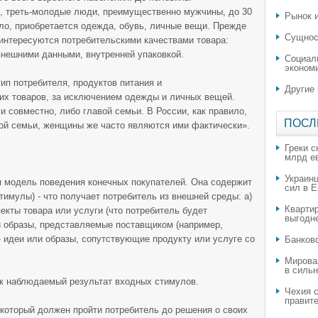
 треть-молодые люди, преимущественно мужчины, до 30
Рынок и
ило, приобретается одежда, обувь, личные вещи. Прежде
Сущнос
интересуются потребительскими качествами товара:
внешними данными, внутренней упаковкой.
Социал
эконом
ип потребителя, продуктов питания и
Другие
их товаров, за исключением одежды и личных вещей.
 совместно, либо главой семьи. В России, как правило,
ПОСЛ
й семьи, женщины же часто являются ими фактически».
Греки с
млрд е
Украин
я модель поведения конечных покупателей. Она содержит
сил в 
тимулы) - что получает потребитель из внешней среды: а)
Квартир
екты товара или услуги (что потребитель будет
выгодн
ли образы, представляемые поставщиком (например,
- идеи или образы, сопутствующие продукту или услуге со
​Банков
Мирова
в силь
ак наблюдаемый результат входных стимулов.
Чехия с
правите
, который должен пройти потребитель до решения о своих