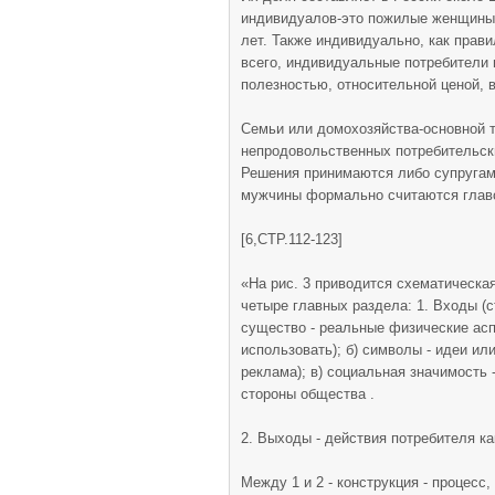
индивидуалов-это пожилые женщины,
лет. Также индивидуально, как прав
всего, индивидуальные потребители 
полезностью, относительной ценой, 
Семьи или домохозяйства-основной т
непродовольственных потребительск
Решения принимаются либо супругами
мужчины формально считаются главо
[6,СТР.112-123]
«На рис. 3 приводится схематическа
четыре главных раздела: 1. Входы (с
существо - реальные физические асп
использовать); б) символы - идеи и
реклама); в) социальная значимость 
стороны общества .
2. Выходы - действия потребителя к
Между 1 и 2 - конструкция - процесс