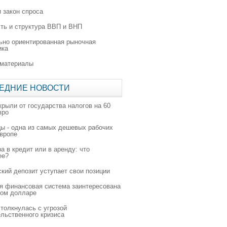
 закон спроса
ть и структура ВВП и ВНП
ьно ориентированная рыночная
ика
 материалы
ЕДНИЕ НОВОСТИ
крыли от государства налогов на 60
вро
цы - одна из самых дешевых рабочих
Европе
а в кредит или в аренду: что
ее?
ский депозит уступает свои позиции
я финансовая система заинтересована
ном долларе
толкнулась с угрозой
льственного кризиса