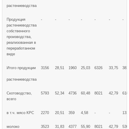
растениеводства
Продукция
-
-
-
-
-
-
-
растениеводства
собственного
производства,
реализованная в
переработанном
виде
Итого продукции
3156
28,51
1960
25,03
6326
33,75
381
растениеводства
Скотоводство,
5793
52,34
4736
60,48
8021
42,79
618
всего
в т.ч. мясо КРС
2270
20,51
359
4,58
-
-
131
молоко
3523
31,83
4377
55,90
8021
42,79
530