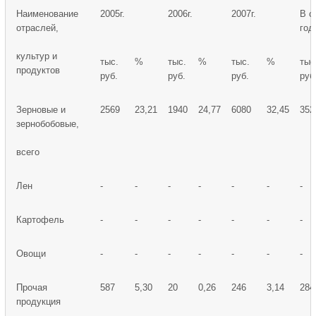
Наименование
2005г.
2006г.
2007г.
В с
отраслей,
год
культур и
тыс.
%
тыс.
%
тыс.
%
тыс
продуктов
руб.
руб.
руб.
руб
Зерновые и
2569
23,21
1940
24,77
6080
32,45
352
зернобобовые,
всего
Лен
-
-
-
-
-
-
-
Картофель
-
-
-
-
-
-
-
Овощи
-
-
-
-
-
-
-
Прочая
587
5,30
20
0,26
246
3,14
284
продукция