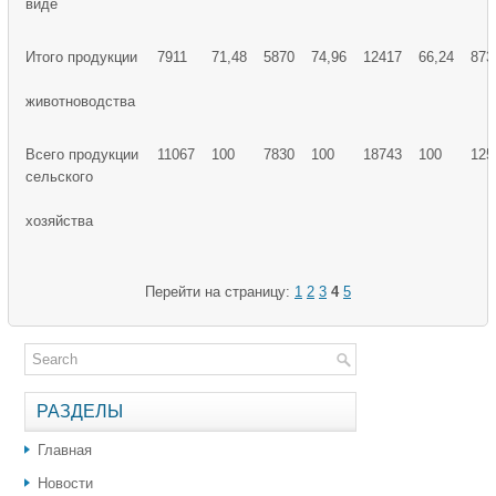
виде
Итого продукции
7911
71,48
5870
74,96
12417
66,24
873
животноводства
Всего продукции
11067
100
7830
100
18743
100
125
сельского
хозяйства
Перейти на страницу:
1
2
3
4
5
РАЗДЕЛЫ
Главная
Новости