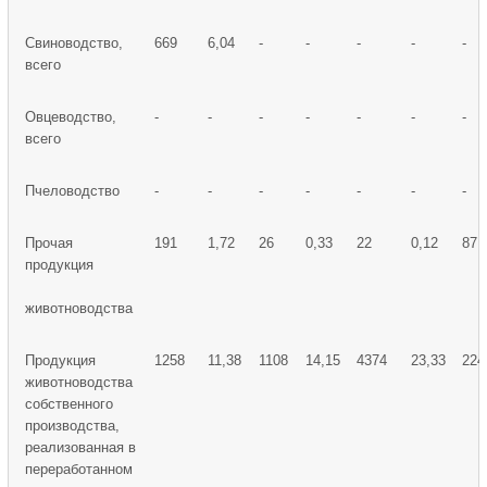
Свиноводство,
669
6,04
-
-
-
-
-
всего
Овцеводство,
-
-
-
-
-
-
-
всего
Пчеловодство
-
-
-
-
-
-
-
Прочая
191
1,72
26
0,33
22
0,12
87
продукция
животноводства
Продукция
1258
11,38
1108
14,15
4374
23,33
224
животноводства
собственного
производства,
реализованная в
переработанном