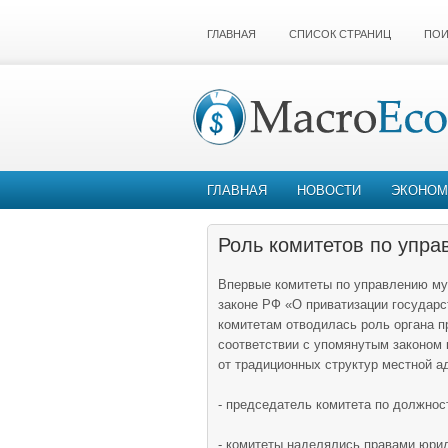
ГЛАВНАЯ
СПИСОК СТРАНИЦ
ПОИ
ГЛАВНАЯ
НОВОСТИ
ЭКОНОМ
Роль комитетов по упр
Впервые комитеты по управлению м
законе РФ «О приватизации государс
комитетам отводилась роль органа п
соответствии с упомянутым законом
от традиционных структур местной а
- председатель комитета по должнос
- комитеты наделялись правами юрид