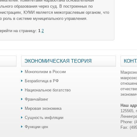
имателей. Комитетами наработана основательная
льного образования через суд. В построенных по
нистрациях, КУМИ является межотраслевым органом, что
ю роль в системе муниципального управления.
ерейти на страницу:
1
2
ЭКОНОМИЧЕСКАЯ ТЕОРИЯ
КОНТ
Монополизм в России
Макроэк
макроэк
Безработица в РФ
отношен
отчестве
Национальное богатство
экономич
Франчайзинг
Наш адр
Мировая экономика
125565, 
Ленингра
Сущность инфляции
Phone: (
Функции цен
Fax: (49