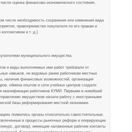
м числе оценка финансово-экономического состояния,
 том числе необходимость сохранения или изменения вида
приятия, правопреемство покупателя по его правам и
коллективом и т. д.)
окупателями муниципального имущества.
тов и виды выполняемых ими работ требовали от
ьных навыков, не ведомых ранее работникам местных
ы, наличие финансовых возможностей, организация
ов, обмена опытом и сети учебных центров создали
я квалификации работников КУМИ. Первыми в новейшей
 управлению имуществом начали работу с иностранными
ческой базы реформирования местной экономики.
рациях появились органы относительно самостоятельные,
вовлеченные в процессы рыночных реформ и оперирующие
конкурс, договор), имеющие налаженные рабочие контакты