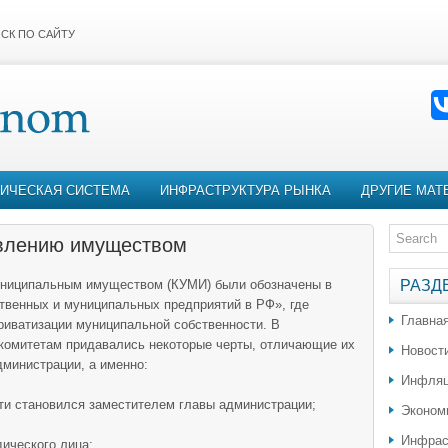
СК ПО САЙТУ
ИЧЕСКАЯ СИСТЕМА
ИНФРАСТРУКТУРА РЫНКА
ДРУГИЕ МАТ
авлению имуществом
униципальным имуществом (КУМИ) были обозначены в
РАЗД
твенных и муниципальных предприятий в РФ», где
Главна
риватизации муниципальной собственности. В
 комитетам придавались некоторые черты, отличающие их
Новост
дминистрации, а именно:
Инфляц
ти становился заместителем главы администрации;
Эконом
Инфрас
ического лица;