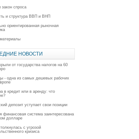
 закон спроса
ть и структура ВВП и ВНП
ьно ориентированная рыночная
ика
 материалы
ЕДНИЕ НОВОСТИ
крыли от государства налогов на 60
вро
цы - одна из самых дешевых рабочих
Европе
а в кредит или в аренду: что
ее?
ский депозит уступает свои позиции
я финансовая система заинтересована
ном долларе
толкнулась с угрозой
льственного кризиса