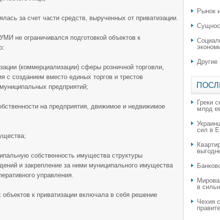
Рынок и
ялась за счет части средств, вырученных от приватизации.
Сущнос
КУМИ не ограничивался подготовкой объектов к
Социал
эконом
о:
Другие
зации (коммерциализации) сферы розничной торговли,
ия с созданием вместо единых торгов и трестов
ПОСЛ
 муниципальных предприятий;
Греки с
обственности на предприятия, движимое и недвижимое
млрд е
Украин
сил в 
ущества;
Квартир
выгодн
иципальную собственность имущества структуры
дений и закрепление за ними муниципального имущества
​Банков
перативного управления.
Мирова
в силь
 объектов к приватизации включала в себя решение
Чехия с
правите