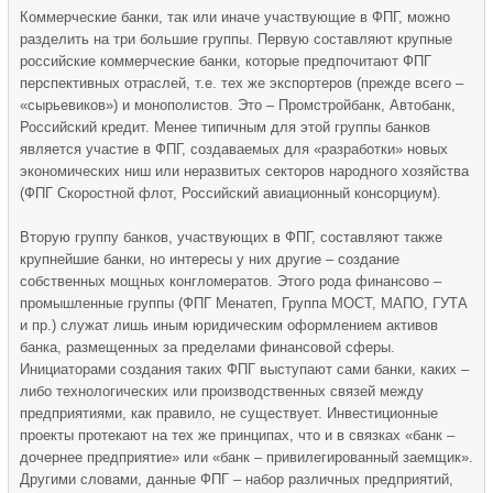
Коммерческие банки, так или иначе участвующие в ФПГ, можно
разделить на три большие группы. Первую составляют крупные
российские коммерческие банки, которые предпочитают ФПГ
перспективных отраслей, т.е. тех же экспортеров (прежде всего –
«сырьевиков») и монополистов. Это – Промстройбанк, Автобанк,
Российский кредит. Менее типичным для этой группы банков
является участие в ФПГ, создаваемых для «разработки» новых
экономических ниш или неразвитых секторов народного хозяйства
(ФПГ Скоростной флот, Российский авиационный консорциум).
Вторую группу банков, участвующих в ФПГ, составляют также
крупнейшие банки, но интересы у них другие – создание
собственных мощных конгломератов. Этого рода финансово –
промышленные группы (ФПГ Менатеп, Группа МОСТ, МАПО, ГУТА
и пр.) служат лишь иным юридическим оформлением активов
банка, размещенных за пределами финансовой сферы.
Инициаторами создания таких ФПГ выступают сами банки, каких –
либо технологических или производственных связей между
предприятиями, как правило, не существует. Инвестиционные
проекты протекают на тех же принципах, что и в связках «банк –
дочернее предприятие» или «банк – привилегированный заемщик».
Другими словами, данные ФПГ – набор различных предприятий,