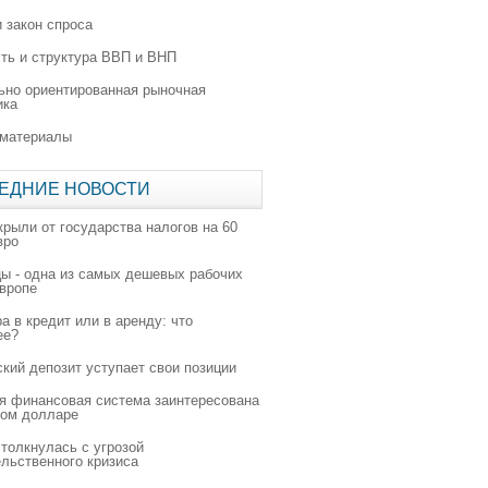
 закон спроса
ть и структура ВВП и ВНП
ьно ориентированная рыночная
ика
 материалы
ЕДНИЕ НОВОСТИ
крыли от государства налогов на 60
вро
цы - одна из самых дешевых рабочих
Европе
а в кредит или в аренду: что
ее?
ский депозит уступает свои позиции
я финансовая система заинтересована
ном долларе
толкнулась с угрозой
льственного кризиса