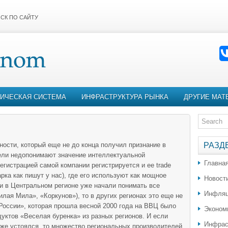
СК ПО САЙТУ
ИЧЕСКАЯ СИСТЕМА
ИНФРАСТРУКТУРА РЫНКА
ДРУГИЕ МАТ
ости, который еще не до конца получил признание в
РАЗД
ели недопонимают значение интеллектуальной
Главна
егистрацией самой компании регистрируется и ее trade
арка как пишут у нас), где его используют как мощное
Новост
ли в Центральном регионе уже начали понимать все
Инфляц
лая Мила», «Коркунов»), то в других регионах это еще не
 России», которая прошла весной 2000 года на ВВЦ было
Эконом
уктов «Веселая буренка» из разных регионов. И если
Инфрас
уже устоялся, то множество региональных производителей