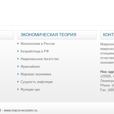
ЭКОНОМИЧЕСКАЯ ТЕОРИЯ
КОНТ
Монополизм в России
Макроэк
макроэк
Безработица в РФ
отношен
отчестве
Национальное богатство
экономич
Франчайзинг
Наш адр
Мировая экономика
125565, 
Ленингра
Сущность инфляции
Phone: (
Функции цен
Fax: (49
ed - www.macro-econom.ru.