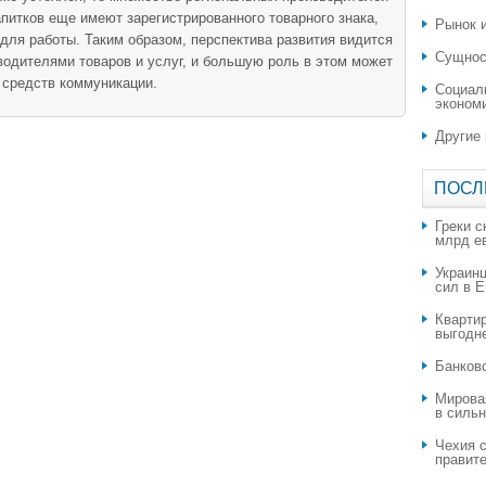
апитков еще имеют зарегистрированного товарного знака,
Рынок и
для работы. Таким образом, перспектива развития видится
Сущнос
водителями товаров и услуг, и большую роль в этом может
 средств коммуникации.
Социал
эконом
Другие
ПОСЛ
Греки с
млрд е
Украин
сил в 
Квартир
выгодн
​Банков
Мирова
в силь
Чехия с
правите