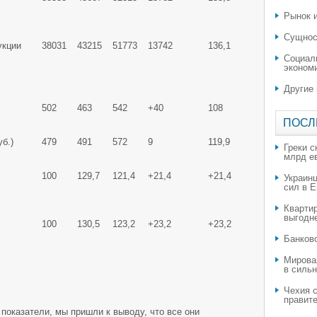
Рынок и
Сущнос
укции
38031
43215
51773
13742
136,1
Социал
эконом
Другие
502
463
542
+40
108
ПОСЛ
б.)
479
491
572
9
119,9
Греки с
млрд е
100
129,7
121,4
+21,4
+21,4
Украин
сил в 
Квартир
выгодн
100
130,5
123,2
+23,2
+23,2
​Банков
Мирова
в силь
Чехия с
правите
показатели, мы пришли к выводу, что все они