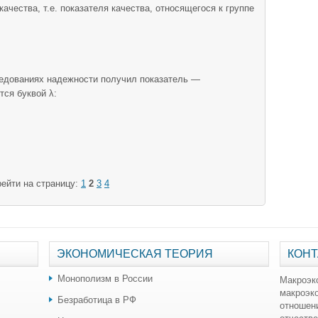
а­чества, т.е. показателя качества, относящегося к группе
едованиях надежности получил показатель —
тся буквой λ:
ейти на страницу:
1
2
3
4
ЭКОНОМИЧЕСКАЯ ТЕОРИЯ
КОНТ
Монополизм в России
Макроэк
макроэк
Безработица в РФ
отношен