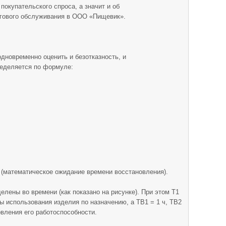
покупательского спроса, а значит и об
ргового обслуживания в ООО «Пищевик».
дно­временно оценить и безотказность, и
ределяется по формуле:
 (математическое ожидание времени восстановления).
елены во времени (как показано на рисунке). При этом Т1
оды использования изделия по назначению, а ТВ1 = 1 ч, ТВ2
овления его работоспособности.