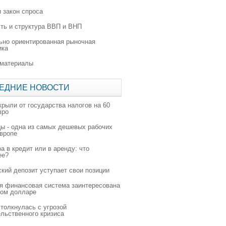
 закон спроса
ть и структура ВВП и ВНП
ьно ориентированная рыночная
ика
 материалы
ЕДНИЕ НОВОСТИ
крыли от государства налогов на 60
вро
цы - одна из самых дешевых рабочих
Европе
а в кредит или в аренду: что
ее?
ский депозит уступает свои позиции
я финансовая система заинтересована
ном долларе
толкнулась с угрозой
льственного кризиса