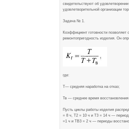
свидетельствуют об удовлетворении 
удовлетворительной организации то
Задача № 1.
Коэффициент готовности позволяет о
ремонтопригодность изде­лия. Он оп
где:
Т— средняя наработка на отказ;
Тв — среднее время восстановления
Пусть циклы работы изделия распред
= 8 ч, Т2 = 10 ч и Т3 = 14 ч — пери
=1 ч и ТВ3 = 2 ч — периоды восстан