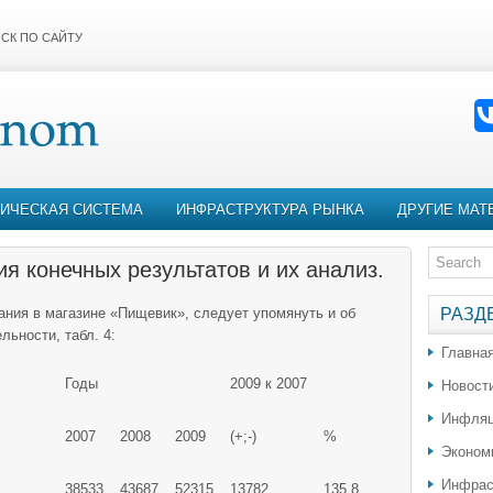
СК ПО САЙТУ
ИЧЕСКАЯ СИСТЕМА
ИНФРАСТРУКТУРА РЫНКА
ДРУГИЕ МАТ
 конечных результатов и их анализ.
ания в магазине «Пищевик», следует упомянуть и об
РАЗД
льности, табл. 4:
Главна
Годы
2009 к 2007
Новост
Инфляц
2007
2008
2009
(+;-)
%
Эконом
Инфрас
38533
43687
52315
13782
135,8