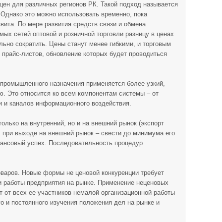
цен для различных регионов РК. Такой подход называется
Однако это можно использовать временно, пока
вита. По мере развития средств связи и обмена
мых сетей оптовой и розничной торговли разницу в ценах
льно сократить. Цены станут менее гибкими, и торговым
е прайс-листов, обновление которых будет проводиться
 промышленного назначения применяется более узкий,
. Это относится ко всем компонентам системы – от
и и каналов информационного воздействия.
олько на внутренний, но и на внешний рынок (экспорт
ч при выходе на внешний рынок – свести до минимума его
нансовый успех. Последовательность процедур
оваров. Новые формы не ценовой конкуренции требует
и работы предприятия на рынке. Применение неценовых
т от всех ее участников немалой организационной работы
 и постоянного изучения положения дел на рынке и