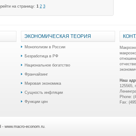
рейти на страницу:
1
2
3
ЭКОНОМИЧЕСКАЯ ТЕОРИЯ
КОНТ
Монополизм в России
Макроэк
макроэк
Безработица в РФ
отношен
отчестве
Национальное богатство
экономич
Франчайзинг
Наш адр
Мировая экономика
125565, 
Ленингра
Сущность инфляции
Phone: (
Функции цен
Fax: (49
ed - www.macro-econom.ru.