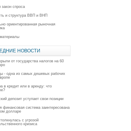
 закон спроса
ть и структура ВВП и ВНП
ьно ориентированная рыночная
ика
 материалы
ЕДНИЕ НОВОСТИ
крыли от государства налогов на 60
вро
цы - одна из самых дешевых рабочих
Европе
а в кредит или в аренду: что
ее?
ский депозит уступает свои позиции
я финансовая система заинтересована
ном долларе
толкнулась с угрозой
льственного кризиса