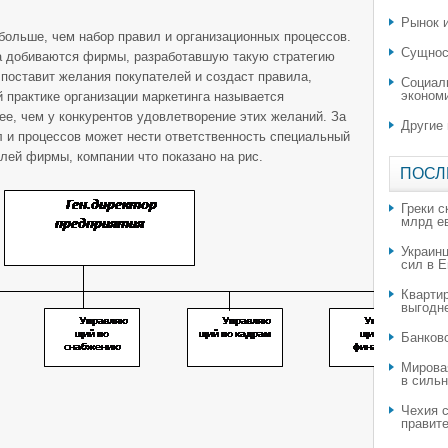
Рынок и
 больше, чем набор правил и организационных процессов.
Сущнос
ха добиваются фирмы, разработавшую такую стратегию
 поставит желания покупателей и создаст правила,
Социал
эконом
й практике организации маркетинга называется
е, чем у конкурентов удовлетворение этих желаний. За
Другие
л и процессов может нести ответственность специальный
лей фирмы, компании что показано на рис.
ПОСЛ
Греки с
млрд е
Украин
сил в 
Квартир
выгодн
​Банков
Мирова
в силь
Чехия с
правите