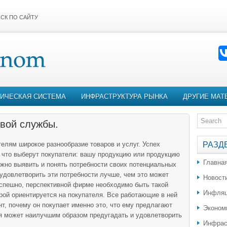
СК ПО САЙТУ
ИЧЕСКАЯ СИСТЕМА
ИНФРАСТРУКТУРА РЫНКА
ДРУГИЕ МАТ
вой службы.
елям широкое разнообразие товаров и услуг. Успех
РАЗД
, что выберут покупатели: вашу продукцию или продукцию
Главна
жно выявить и понять потребности своих потенциальных
 удовлетворить эти потребности лучше, чем это может
Новост
успешно, перспективной фирме необходимо быть такой
Инфляц
орой ориентируется на покупателя. Все работающие в ней
т, почему он покупает именно это, что ему предлагают
Эконом
ия может наилучшим образом предугадать и удовлетворить
Инфрас