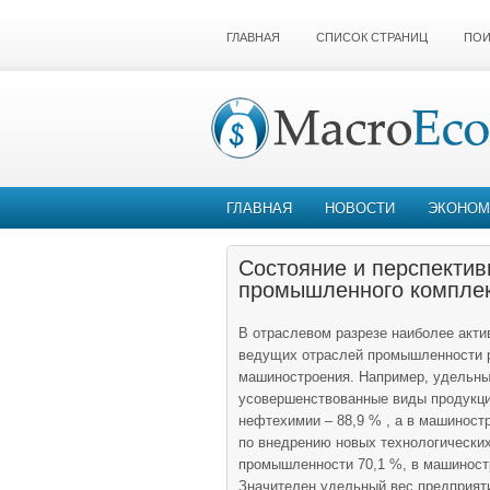
ГЛАВНАЯ
СПИСОК СТРАНИЦ
ПОИ
ГЛАВНАЯ
НОВОСТИ
ЭКОНОМ
Состояние и перспектив
промышленного комплек
В отраслевом разрезе наиболее акти
ведущих отраслей промышленности р
машиностроения. Например, удельны
усовершенствованные виды продукции
нефтехимии – 88,9 % , а в машиност
по внедрению новых технологических
промышленности 70,1 %, в машиностр
Значителен удельный вес предприят