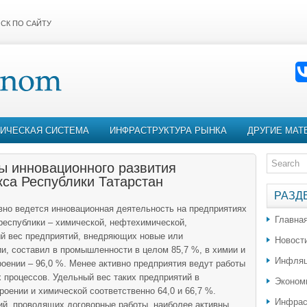
СК ПО САЙТУ
ИЧЕСКАЯ СИСТЕМА
ИНФРАСТРУКТУРА РЫНКА
ДРУГИЕ МАТ
ы инновационного развития
са Республики Татарстан
РАЗД
вно ведется инновационная деятельность на предприятиях
Главна
еспублики – химической, нефтехимической,
й вес предприятий, внедряющих новые или
Новост
, составил в промышленности в целом 85,7 %, в химии и
Инфляц
роении – 96,0 %. Менее активно предприятия ведут работы
 процессов. Удельный вес таких предприятий в
Эконом
оении и химической соответственно 64,0 и 66,7 %.
Инфрас
ий, проводящих договорные работы, наиболее активны