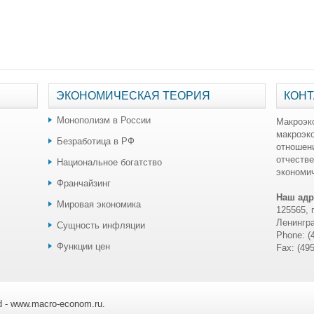
ЭКОНОМИЧЕСКАЯ ТЕОРИЯ
КОНТ
Монополизм в России
Макроэк
макроэк
Безработица в РФ
отношен
отчестве
Национальное богатство
экономич
Франчайзинг
Наш адр
Мировая экономика
125565, 
Ленингра
Сущность инфляции
Phone: (
Функции цен
Fax: (49
ed - www.macro-econom.ru.