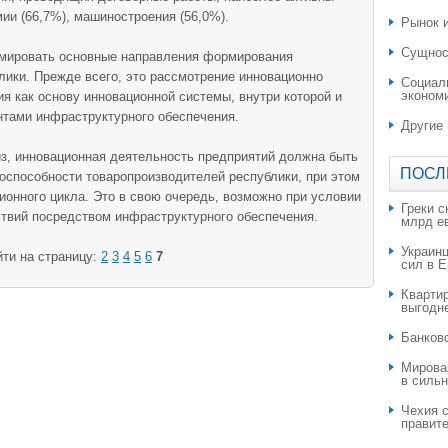
ии (66,7%), машиностроения (56,0%).
Рынок и
Сущнос
рмировать основные направления формирования
лики. Прежде всего, это рассмотрение инновационно
Социал
эконом
я как основу инновационной системы, внутри которой и
нтами инфраструктурного обеспечения.
Другие
з, инновационная деятельность предприятий должна быть
ПОСЛ
оспособности товаропроизводителей республики, при этом
ионного цикла. Это в свою очередь, возможно при условии
Греки с
ствий посредством инфраструктурного обеспечения.
млрд е
Украин
ти на страницу:
2
3
4
5
6
7
сил в 
Квартир
выгодн
​Банков
Мирова
в силь
Чехия с
правите