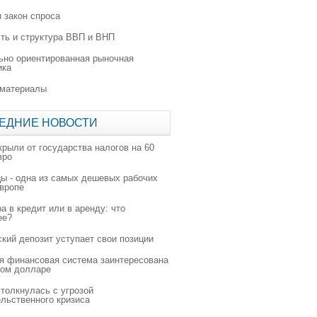
 закон спроса
ть и структура ВВП и ВНП
ьно ориентированная рыночная
ика
 материалы
ЕДНИЕ НОВОСТИ
крыли от государства налогов на 60
вро
цы - одна из самых дешевых рабочих
Европе
а в кредит или в аренду: что
ее?
ский депозит уступает свои позиции
я финансовая система заинтересована
ном долларе
толкнулась с угрозой
льственного кризиса