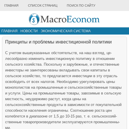
ГЛАВНАЯ
СПИСОК СТРАНИЦ
ПОИСК ПО САЙТУ
ГЛАВНАЯ
НОВОСТИ
ЭКОНОМИЧЕСКАЯ СИСТЕМА
ИНФРАСТРУКТУРА РЫНКА
ДРУГИЕ МАТЕРИАЛЫ
Принципы и проблемы инвестиционной политики
С учетом вышеуказанных об­стоятельств, на наш взгляд, це­
лесообразно изменить инвести­ционную политику в отношении
сельского хозяйства. Поскольку и зарубежные, и отечественные
ин­весторы не заинтересованы вкла­дывать свои капиталы в
сельское хозяйство, то предлагается инве­стиции в эту отрасль
освободить от всех налогов. Необходимо уре­гулировать цены
монополистов на промышленные и сельскохозяй­ственные товары
и услуги. Цены на промышленные товары, заво­зимые в сельскую
местность, не­удержимо растут, когда цены на
сельскохозяйственные продукты в зависимости от покупательной
способности населения ограни­чены. Соотношение роста цен
колеблется в диапазоне от 1,5 до 10-15 раз, т. е. сельскохозяй­
ственные товаропроизводители эксплуатируются промышленны­
ми.