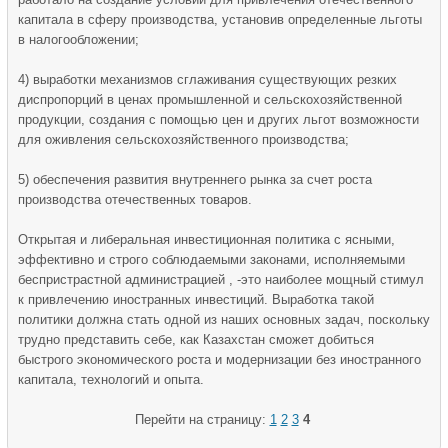
капитала в сферу производ­ства, установив определенные льготы
в налогообложении;
4) выработки механизмов сглаживания существующих рез­ких
диспропорций в ценах про­мышленной и сельскохозяйствен­ной
продукции, создания с помо­щью цен и других льгот возмож­ности
для оживления сельскохо­зяйственного производства;
5) обеспечения развития внутреннего рынка за счет роста
производства отечественных това­ров.
Открытая и либеральная инвестиционная политика с ясными,
эффективно и строго соблюдаемыми законами, исполняемыми
беспристрастной администрацией , -это наиболее мощный стимул
к привлечению иностранных инвестиций. Выработка такой
политики должна стать одной из наших основных задач, поскольку
трудно представить себе, как Казахстан сможет добиться
быстрого экономического роста и модернизации без иностранного
капитала, технологий и опыта.
Перейти на страницу:
1
2
3
4