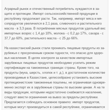
Аграрный рынок и отечествен­ный потребитель нуждаются в за­
щите и протекции. Импорт сель­скохозяйственной продукции в
республику продолжает расти. Так, например, импорт мяса и мя­
сопродуктов увеличился в 2,1 раза, сливочного и растительно­го
масла - в 3,3 раза. В потреб­лении мясных продуктов удель­ный вес
импортных возрос с 1,4 до 10%, молока - с 0,2 до 17%, сахара - с
37,7 до 60%, расти­тельного масла - с 25 до 66%.
На казахстанский рынок стали про­никать пищевые продукты из за­
рубежья с просроченным сроком годности, что опасно для здоро­
вья населения. В целях контроля за качеством импортных
зарубеж­ных пищевых продуктов необхо­димо усилить режим
сертифика­ции на таможенных границах страны. Кроме того, на
продукты (мука, шерсть, хлопок и т. д.), в достаточном количестве
произво­димые в Казахстане, целесооб­разно установить высокие
про­текционистские таможенные по­шлины, не ограничивая одновре­
менно экспорт их в зарубежные страны по высоким ценам. А на те
виды продукции, которыми недостаточно снабжается насе­ление,
следует ввести ограниче­ния на вывоз за пределы респуб­лики.
Предлагается соблюдать основное правило: импорт про­дуктов,
которые могут произво­диться в самой республике, ог­раничивается