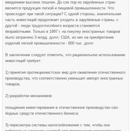
введением высоких пошлин. До сих пор из зарубеж­ных стран
ввозится продукция легкой и пищевой промышленно­сти. Что
происходит при такой ситуации? С одной стороны, зна­чительная
часть инвестиций про­должает уходить в зарубежные страны, с
другой - люди трудо­способного возраста становятся
безработными. Только в 1997 г. на покупку иностранных товаров
было затрачено 3 млрд. долл. США, из них на приобретение
изделий легкой промышленности - 800 тыс. долл.
В заключение следует отме­тить, что рациональное использо­вание
инвестиций требует:
1) принятия протекционист­ских мер для оживления отече­ственного
производства, что со­ответственно уменьшит импорт иностранных
товаров;
2) разработки механизмов
поощрения инвестирования в оте­чественное производство сво­
бодных средств отечественного бизнеса;
3) пересмотра системы нало­гообложения с тем, чтобы оно
работало на создание условий для привлечения отечественно­го