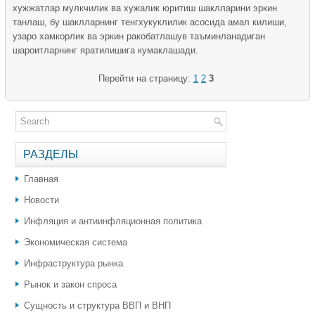
хужжатлар мулкчилик ва хужалик юритиш шаклларини эркин
танлаш, бу шаклларнинг тенгхукуклилик асосида амал килиши,
узаро хамкорлик ва эркин ракобатлашув таъминланадиган
шароитларнинг яратилишига кумаклашади.
Перейти на страницу:
1
2
3
РАЗДЕЛЫ
Главная
Новости
Инфляция и антиинфляционная политика
Экономическая система
Инфраструктура рынка
Рынок и закон спроса
Сущность и структура ВВП и ВНП