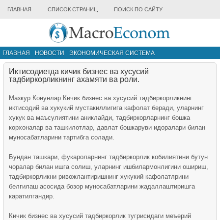
ГЛАВНАЯ
СПИСОК СТРАНИЦ
ПОИСК ПО САЙТУ
ГЛАВНАЯ
НОВОСТИ
ЭКОНОМИЧЕСКАЯ СИСТЕМА
ИНФРАСТРУКТУРА РЫНКА
ДРУГИЕ МАТЕРИАЛЫ
Иктисодиетда кичик бизнес ва хусусий
тадбиркорликнинг ахамяти ва роли.
Мазкур Конунлар Кичик бизнес ва хусусий тадбиркорликнинг
иктисодий ва хукукий мустакиллигига кафолат беради, уларнинг
хукук ва маъсулиятини аниклайди, тадбиркорларнинг бошка
корхоналар ва ташкилотлар, давлат бошкаруви идоралари билан
муносабатларини тартибга солади.
Бундан ташкари, фукароларнинг тадбиркорлик кобилиятини бутун
чоралар билан ишга солиш, уларнинг ишбилармонлигини ошириш,
тадбиркорликни ривожлантиришнинг хукукий кафолатлрини
белгилаш асосида бозор муносабатларини жадаллаштиришга
каратилгандир.
Кичик бизнес ва хусусий тадбиркорлик тугрисидаги меъерий