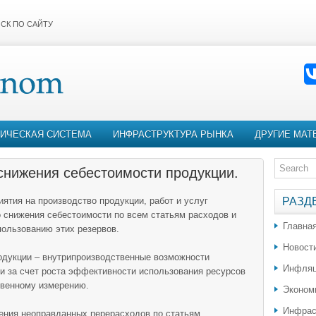
СК ПО САЙТУ
ИЧЕСКАЯ СИСТЕМА
ИНФРАСТРУКТУРА РЫНКА
ДРУГИЕ МАТ
снижения себестоимости продукции.
ятия на производство продукции, работ и услуг
РАЗД
 снижения себестоимости по всем статьям расходов и
Главна
ользованию этих резервов.
Новост
одукции – внутрипроизводственные возможности
Инфляц
и за счет роста эффективности использования ресурсов
твенному измерению.
Эконом
Инфрас
ения неоправданных перерасходов по статьям