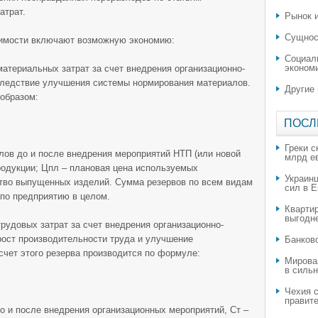
атрат.
Рынок и
Сущнос
оимости включают возможную экономию:
Социал
эконом
атериальных затрат за счет внедрения организационно-
вследствие улучшения системы нормирования материалов.
Другие
образом:
ПОСЛ
Греки с
лов до и после внедрения мероприятий НТП (или новой
млрд е
родукции; Цпл – плановая цена используемых
Украин
ство выпущенных изделий. Сумма резервов по всем видам
сил в 
по предприятию в целом.
Квартир
выгодн
рудовых затрат за счет внедрения организационно-
 рост производительности труда и улучшение
​Банков
счет этого резерва производится по формуле:
Мирова
в силь
Чехия с
правите
до и после внедрения организационных мероприятий, Ст –