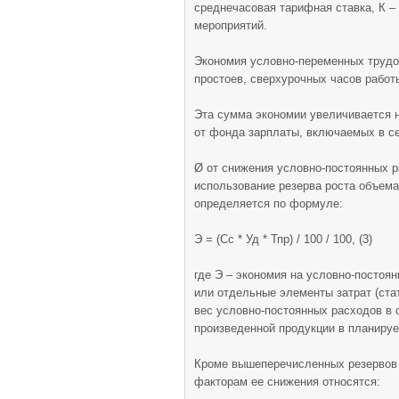
среднечасовая тарифная ставка, К 
мероприятий.
Экономия условно-переменных трудо
простоев, сверхурочных часов работы
Эта сумма экономии увеличивается н
от фонда зарплаты, включаемых в се
Ø от снижения условно-постоянных р
использование резерва роста объема
определяется по формуле:
Э = (Сс * Уд * Тпр) / 100 / 100, (3)
где Э – экономия на условно-постоян
или отдельные элементы затрат (стат
вес условно-постоянных расходов в 
произведенной продукции в планируе
Кроме вышеперечисленных резервов 
факторам ее снижения относятся: