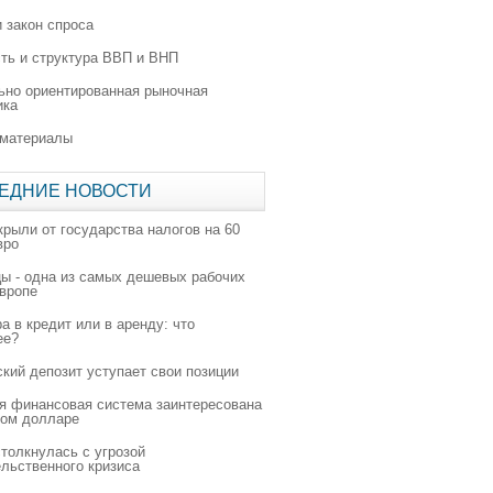
 закон спроса
ть и структура ВВП и ВНП
ьно ориентированная рыночная
ика
 материалы
ЕДНИЕ НОВОСТИ
крыли от государства налогов на 60
вро
цы - одна из самых дешевых рабочих
Европе
а в кредит или в аренду: что
ее?
ский депозит уступает свои позиции
я финансовая система заинтересована
ном долларе
толкнулась с угрозой
льственного кризиса