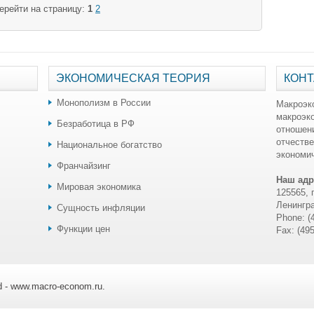
ерейти на страницу:
1
2
ЭКОНОМИЧЕСКАЯ ТЕОРИЯ
КОНТ
Монополизм в России
Макроэк
макроэк
Безработица в РФ
отношен
отчестве
Национальное богатство
экономич
Франчайзинг
Наш адр
Мировая экономика
125565, 
Ленингра
Сущность инфляции
Phone: (
Функции цен
Fax: (49
ed - www.macro-econom.ru.