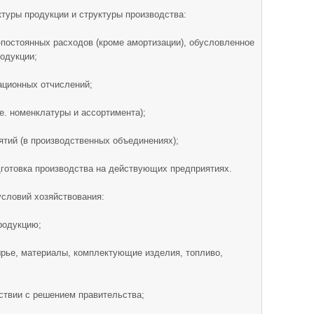
ктуры продукции и структуры производства:
-постоянных расходов (кроме амортизации), обусловленное
одукции;
ационных отчислений;
.е. номенклатуры и ассортимента);
ятий (в производственных объединениях);
дготовка производства на действующих предприятиях.
условий хозяйствования:
родукцию;
ырье, материалы, комплектующие изделия, топливо,
тствии с решением правительства;