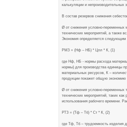
калькуляции и непроизводительных з
В состав резервов снижения себест
Ø от снижения условно-переменных м
технических мероприятий, а также 
Экономия определяется следующим 
РМЗ = (Нф – НБ) * Цпл * К, (1)
где Нф, НБ - нормы расхода материа
нормы) для производства единицы п
материальных ресурсов, К – количе
продукции покажет общую экономию 
Ø от снижения условно-переменных т
технических мероприятий, таких как
использования рабочего времени. Ра
РТЗ = (Тф – Тб) * Ст * К, (2)
где Тф, Тб – трудоемкость изделия 